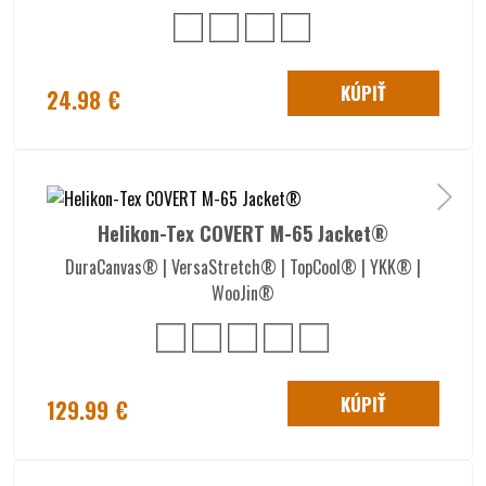
KÚPIŤ
24.98 €
Helikon-Tex COVERT M-65 Jacket®
DuraCanvas® | VersaStretch® | TopCool® | YKK® |
WooJin®
KÚPIŤ
129.99 €