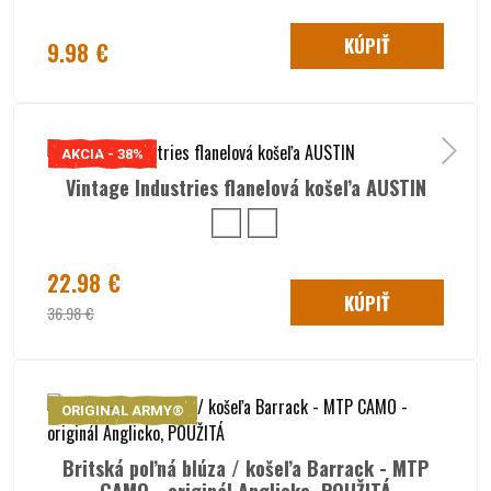
KÚPIŤ
9.98 €
AKCIA - 38%
Vintage Industries flanelová košeľa AUSTIN
22.98 €
KÚPIŤ
36.98 €
ORIGINAL ARMY®
Britská poľná blúza / košeľa Barrack - MTP