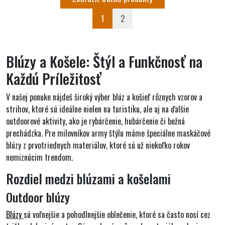
1
2
Blúzy a Košele: Štýl a Funkčnosť na
Každú Príležitosť
V našej ponuke nájdeš široký výber blúz a košieľ rôznych vzorov a
strihov, ktoré sú ideálne nielen na turistiku, ale aj na ďalšie
outdoorové aktivity, ako je rybárčenie, hubárčenie či bežná
prechádzka. Pre milovníkov army štýlu máme špeciálne maskáčové
blúzy z prvotriednych materiálov, ktoré sú už niekoľko rokov
nemiznúcim trendom.
Rozdiel medzi blúzami a košelami
Outdoor blúzy
Blúzy
sú voľnejšie a pohodlnejšie oblečenie, ktoré sa
často nosí cez