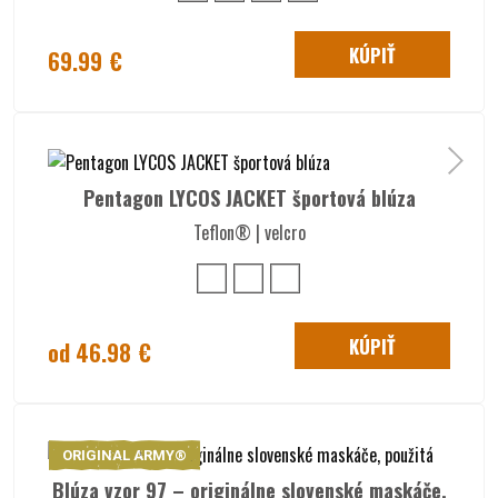
KÚPIŤ
69.99 €
Pentagon LYCOS JACKET športová blúza
Teflon® | velcro
KÚPIŤ
od 46.98 €
ORIGINAL ARMY®
Blúza vzor 97 – originálne slovenské maskáče,