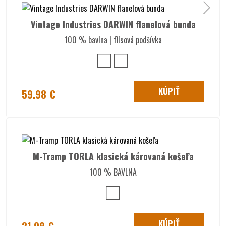
Vintage Industries DARWIN flanelová bunda
100 % bavlna | flísová podšívka
KÚPIŤ
59.98 €
M-Tramp TORLA klasická károvaná košeľa
100 % BAVLNA
KÚPIŤ