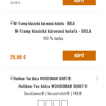
KÚPIŤ
39.98 €
M-Tramp klasická károvaná košeľa - BIELA
100 % bavlna
KÚPIŤ
25.98 €
Helikon-Tex blúza WOODSMAN SHIRT®
DuraCanvas® | Versastretch® | YKK®