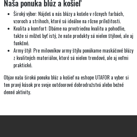
Naša ponuka blúz a košieľ
Široký výber:
Nájdeš u nás blúzy a košele v rôznych farbách,
vzoroch a strihoch, ktoré sú ideálne na rôzne príležitosti.
Kvalita a komfort:
Dbáme na prvotriednu kvalitu a pohodlie,
takže si môžeš byť istý, že naše produkty sú nielen štýlové, ale aj
funkčné.
Army štýl:
Pre milovníkov army štýlu ponúkame maskáčové blúzy
z kvalitných materiálov, ktoré sú nielen trendové, ale aj veľmi
praktické.
Objav našu širokú ponuku blúz a košieľ na eshope UTAFOR a vyber si
ten pravý kúsok pre svoje outdoorové dobrodružstvá alebo bežné
denné aktivity.