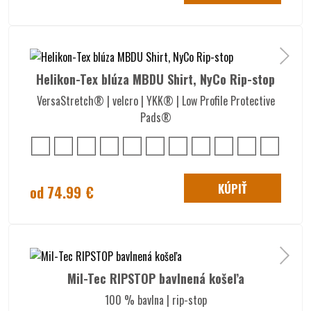
Helikon-Tex blúza MBDU Shirt, NyCo Rip-stop
VersaStretch® | velcro | YKK® | Low Profile Protective
Pads®
KÚPIŤ
od 74.99 €
Mil-Tec RIPSTOP bavlnená košeľa
100 % bavlna | rip-stop