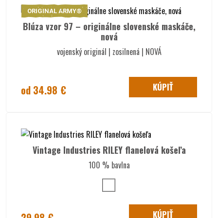
ORIGINAL ARMY®
Blúza vzor 97 – originálne slovenské maskáče,
nová
vojenský originál | zosilnená | NOVÁ
KÚPIŤ
od 34.98 €
Vintage Industries RILEY flanelová košeľa
100 % bavlna
KÚPIŤ
29.98 €