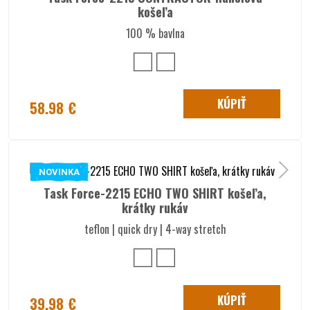
košeľa
100 % bavlna
KÚPIŤ
58.98 €
NOVINKA
Task Force-2215 ECHO TWO SHIRT košeľa,
krátky rukáv
teflon | quick dry | 4-way stretch
KÚPIŤ
39.98 €