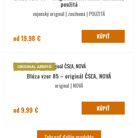
použitá
vojenský originál | zosilnená | POUŽITÁ
KÚPIŤ
od 19.98 €
ORIGINAL ARMY®
Blúza vzor 85 – originál ČSĽA, NOVÁ
original | NOVÁ
KÚPIŤ
od 9.99 €
Zobraziť ďalšie produkty