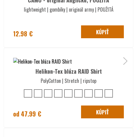
CAMO - originál Anglicko, POUŽITÁ
lightweight | gombíky | originál army | POUŽITÁ
KÚPIŤ
12.98 €
Helikon-Tex blúza RAID Shirt
PolyCotton | Stretch | ripstop
KÚPIŤ
od 47.99 €