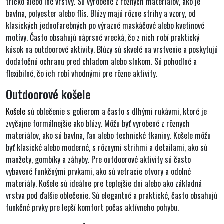
tričko alebo iné vrstvy.
Sú vyrobené z rôznych materiálov, ako je
bavlna, polyester alebo flís. Blúzy majú rôzne strihy a vzory, od
klasických jednofarebných po výrazné maskáčové alebo kvetinové
motívy.
Často obsahujú náprsné vrecká, čo z nich robí praktický
kúsok na outdoorové aktivity
. Blúzy sú skvelé na vrstvenie a poskytujú
dodatočnú ochranu pred chladom alebo slnkom. Sú pohodlné a
flexibilné, čo ich robí vhodnými pre rôzne aktivity.
Outdoorové košele
Košele
sú
oblečenie s golierom a často s dlhými rukávmi, ktoré je
zvyčajne formálnejšie
ako blúzy. Môžu byť vyrobené z rôznych
materiálov, ako sú bavlna, ľan alebo technické tkaniny. Košele môžu
byť klasické alebo moderné, s rôznymi strihmi a detailami, ako sú
manžety, gombíky a záhyby. Pre
outdoorové aktivity sú často
vybavené funkčnými prvkami
, ako sú vetracie otvory a odolné
materiály. Košele sú ideálne pre teplejšie dni alebo ako
základná
vrstva pod ďalšie oblečenie
. Sú elegantné a praktické, často obsahujú
funkčné prvky pre lepší komfort počas aktívneho pohybu.