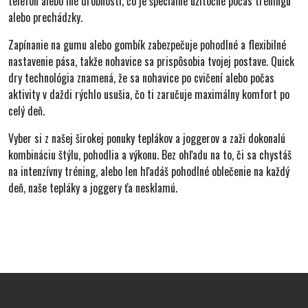
telefón alebo iné drobnosti, čo je špeciálne užitočné počas tréningu
alebo prechádzky.
Zapínanie na gumu alebo gombík
zabezpečuje pohodlné a flexibilné
nastavenie pása, takže nohavice sa prispôsobia tvojej postave. Quick
dry technológia znamená, že sa nohavice po cvičení alebo počas
aktivity v daždi rýchlo usušia, čo ti zaručuje maximálny komfort po
celý deň.
Vyber si z našej širokej ponuky teplákov a joggerov a zaži dokonalú
kombináciu štýlu, pohodlia a výkonu. Bez ohľadu na to, či sa chystáš
na intenzívny tréning, alebo len hľadáš pohodlné oblečenie na každý
deň, naše tepláky a joggery ťa nesklamú.