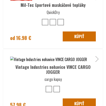
Mil-Tec športové maskáčové tepláky
QuickDry
KÚPIŤ
od 16.98 €
Vintage Industries nohavice VINCE CARGO
JOGGER
cargo kapsy
KÚPIŤ
57.98 €