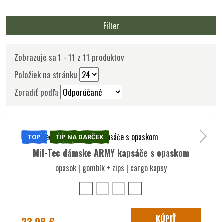
Filter
Zobrazuje sa 1 - 11 z 11 produktov
Položiek na stránku
Zoradiť podľa
TOP
TIP NA DARČEK
Mil-Tec dámske ARMY kapsáče s opaskom
opasok | gombík + zips | cargo kapsy
KÚPIŤ
23.98 €