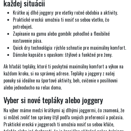
každej situácii
Krátke aj dlhé joggery:
pre všetky ročné obdobia a aktivity.
Praktické vrecká:
umožnia ti nosiť so sebou všetko, čo
potrebuješ.
Zapínanie na gumu alebo gombík
: pohodlné a flexibilné
nastavenie pása.
Quick dry technológia:
rýchle schnutie pre maximálny komfort.
Dámske kapsáče s opaskom:
štýlové a funkčné pre ženy.
Ak hľadáš tepláky, ktoré ti poskytnú maximálny komfort a výkon na
každom kroku, si na správnej adrese. Tepláky a joggery z našej
ponuky sú ideálne na športové aktivity, beh, cvičenie v posilňovni
alebo jednoducho na relax doma.
Vyber si nové tepláky alebo joggery
Na výber máme medzi krátkymi aj dlhými joggermi, čo znamená, že
si môžeš zvoliť ten správny štýl podľa svojich preferencií a počasia.
P
raktické vrecká v joggeroch
ti umožnia nosiť so sebou kľúče,