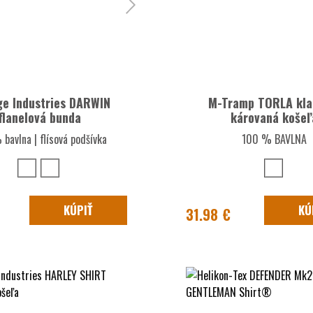
ge Industries DARWIN
M-Tramp TORLA kla
flanelová bunda
károvaná košeľ
bavlna | flísová podšívka
100 % BAVLNA
KÚPIŤ
KÚ
31.98 €