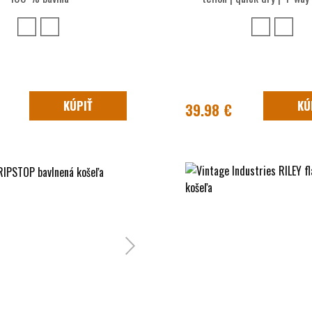
KÚPIŤ
KÚ
39.98 €