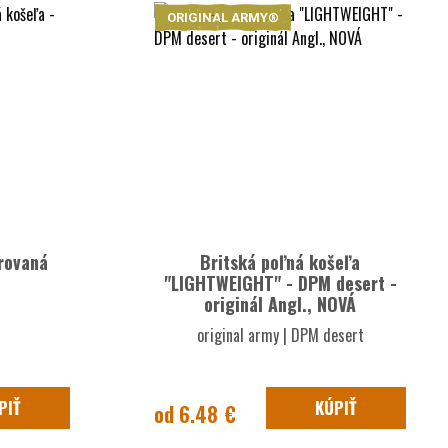
ORIGINAL ARMY®
rovaná
Britská poľná košeľa
"LIGHTWEIGHT" - DPM desert -
originál Angl., NOVÁ
original army | DPM desert
PIŤ
KÚPIŤ
od 6.48 €