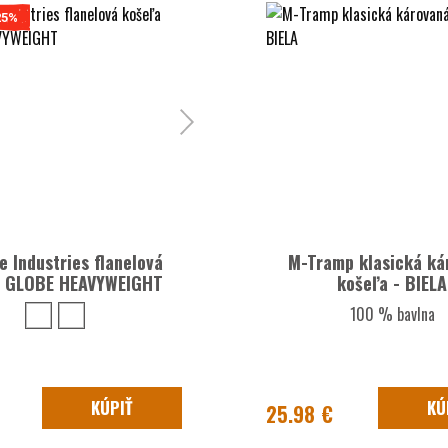
25%
e Industries flanelová
M-Tramp klasická ká
a GLOBE HEAVYWEIGHT
košeľa - BIELA
100 % bavlna
KÚPIŤ
KÚ
25.98 €