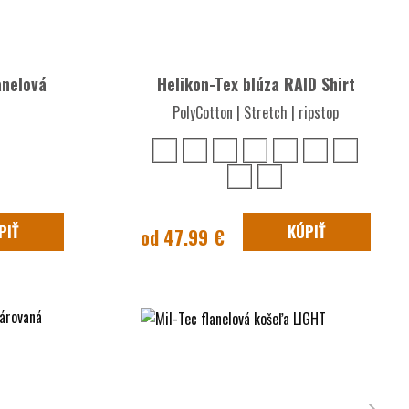
anelová
Helikon-Tex blúza RAID Shirt
PolyCotton | Stretch | ripstop
PIŤ
KÚPIŤ
od 47.99 €