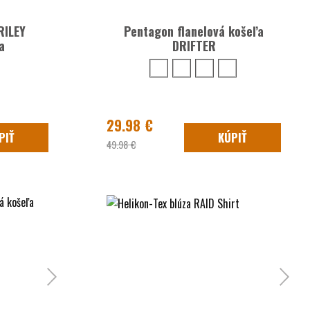
RILEY
Pentagon flanelová košeľa
a
DRIFTER
29.98 €
PIŤ
KÚPIŤ
49.98 €