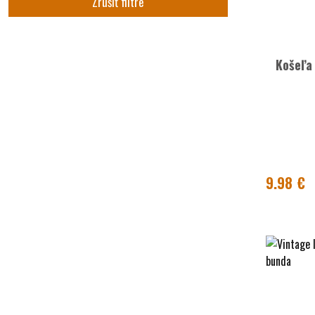
Zrušiť filtre
Košeľa 
9.98 €