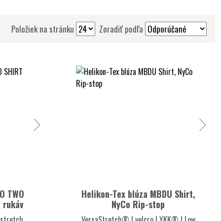
Položiek na stránku
Zoradiť podľa
HO TWO
Helikon-Tex blúza MBDU Shirt,
 rukáv
NyCo Rip-stop
 stretch
VersaStretch® | velcro | YKK® | Low