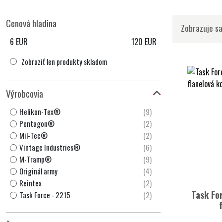
Cenová hladina
Zobrazuje sa
6
EUR
120
EUR
Zobraziť len produkty skladom
Výrobcovia
Helikon-Tex®
(9)
Pentagon®
(2)
Mil-Tec®
(2)
Vintage Industries®
(6)
M-Tramp®
(9)
Originál army
(4)
Reintex
(2)
Task F
Task Force - 2215
(2)