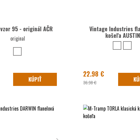
vzor 95 - originál AČR
Vintage Industries fl
košeľa AUSTIN
original
22.98 €
KÚPIŤ
KÚ
36.98 €