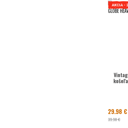
AKCIA - 
Vintag
košeľ
29.98 €
39.98 €