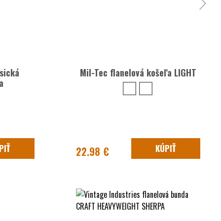
sická
Mil-Tec flanelová košeľa LIGHT
a
PIŤ
KÚPIŤ
22.98 €