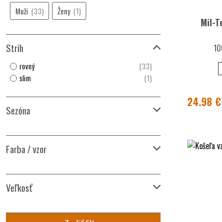
Muži
(33)
Ženy
(1)
Mil-T
Strih
10
rovný
(33)
slim
(1)
24.98 €
Sezóna
Farba / vzor
Veľkosť