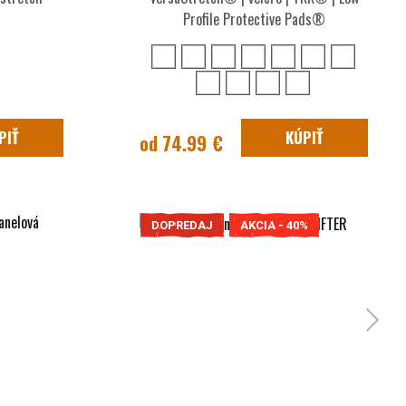
Profile Protective Pads®
PIŤ
KÚPIŤ
od 74.99 €
DOPREDAJ
AKCIA - 40%