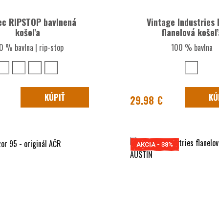
ec RIPSTOP bavlnená
Vintage Industries 
košeľa
flanelová košeľ
0 % bavlna | rip-stop
100 % bavlna
KÚPIŤ
KÚ
29.98 €
AKCIA - 38%