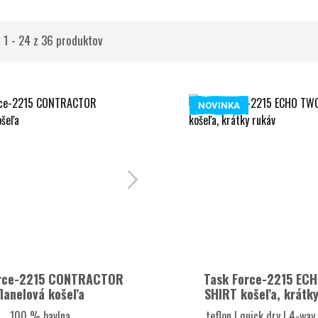
 1 - 24 z 36 produktov
NOVINKA
orce-2215 CONTRACTOR
Task Force-2215 EC
flanelová košeľa
SHIRT košeľa, krátky
100 % bavlna
teflon | quick dry | 4-way