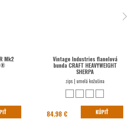
ER Mk2
Vintage Industries flanelová
t®
bunda CRAFT HEAVYWEIGHT
SHERPA
zips | umelá kožušina
PIŤ
KÚPIŤ
84.98 €