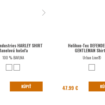
Industries HARLEY SHIRT
Helikon-Tex DEFEND
flanelová košeľa
GENTLEMAN Shir
100 % BAVLNA
Urban Line®
KÚPIŤ
KÚ
47.99 €