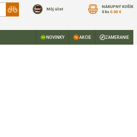
NÁKUPNÝ KOŠÍK
Môj účet
0 ks
0.00 €
NOVINKY
AKCIE
ZAMERANIE