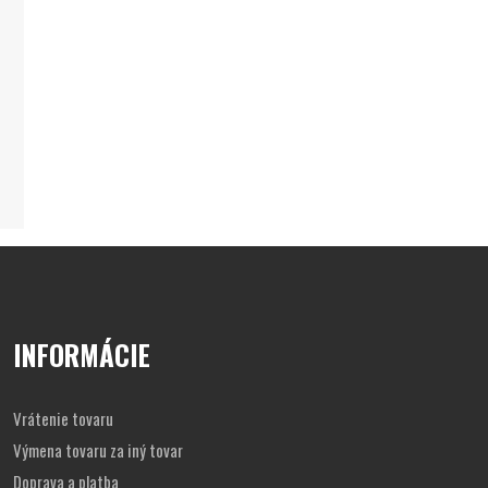
INFORMÁCIE
Vrátenie tovaru
Výmena tovaru za iný tovar
Doprava a platba