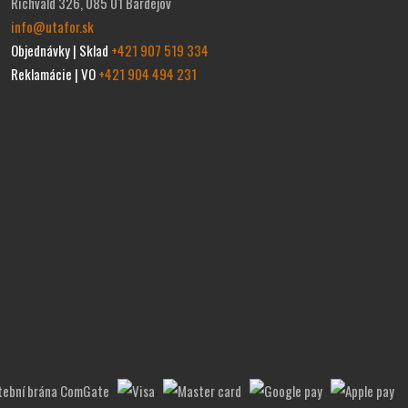
Richvald 326, 085 01 Bardejov
info@utafor.sk
Objednávky | Sklad
+421 907 519 334
Reklamácie | VO
+421 904 494 231