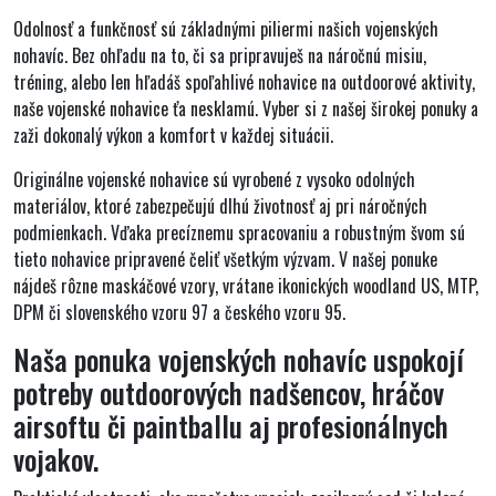
Odolnosť a funkčnosť sú základnými piliermi našich vojenských
nohavíc. Bez ohľadu na to, či sa pripravuješ na náročnú misiu,
tréning, alebo len hľadáš spoľahlivé nohavice na outdoorové aktivity,
naše vojenské nohavice ťa nesklamú. Vyber si z našej širokej ponuky a
zaži dokonalý výkon a komfort v každej situácii.
Originálne vojenské nohavice sú vyrobené
z vysoko odolných
materiálov
, ktoré zabezpečujú dlhú životnosť aj pri náročných
podmienkach. Vďaka precíznemu spracovaniu a robustným švom sú
tieto nohavice pripravené čeliť všetkým výzvam. V našej ponuke
nájdeš
rôzne maskáčové vzory
, vrátane ikonických woodland US, MTP,
DPM či slovenského vzoru 97 a českého vzoru 95.
Naša ponuka vojenských nohavíc uspokojí
potreby outdoorových nadšencov, hráčov
airsoftu či paintballu aj profesionálnych
vojakov.