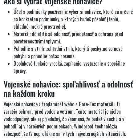
Ako si vybrať vojenské nohavice?
Účel a podmienky používania:
vyber si nohavice, ktoré sú určené
na konkrétne podmienky, v ktorých budeš pôsobiť (teplé,
chladné, mokré prostredie).
Materiál
: dôležité sú odolnosť, priedušnosť a ochrana pred
poveternostnými vplyvmi.
Pohodlie a strih:
zohľadni strih, ktorý ti poskytne voľnosť
pohybu a pohodlie počas nosenia.
Doplnkové funkcie
: vrecká, zapínanie, vystuženie a špeciálne
úpravy.
Vojenské nohavice: spoľahlivosť a odolnosť
na každom kroku
Vojenské nohavice z trojlaminátového a Gore-Tex materiálu ti
zaručia ochranu pred vodou a vetrom. Tento materiál je nielen
vodoodpudivý, ale aj priedušný, čo znamená, že budeš v suchu a v
pohodlí aj v náročných podmienkach. Windproof technológia
zabezpečí, že ťa neprefúkne ani v tých najveternejších situáciách.