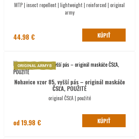
MTP | insect repellent | lightweight | reinforced | original
army
KÚPIŤ
44.98 €
ORIGINAL ARMY®
Nohavice vzor 85, vyšší pás – originál maskáče
ČSĽA, POUŽITÉ
original ČSĽA | použité
KÚPIŤ
od 19.98 €