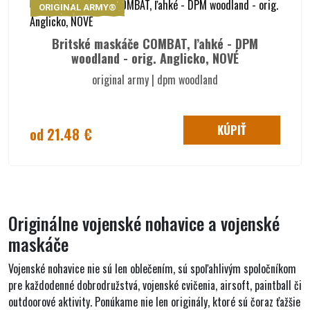
ORIGINAL ARMY®
Britské maskáče COMBAT, ľahké - DPM
woodland - orig. Anglicko, NOVÉ
original army | dpm woodland
KÚPIŤ
od 21.48 €
Originálne vojenské nohavice a vojenské
maskáče
Vojenské nohavice nie sú len oblečením, sú spoľahlivým spoločníkom
pre každodenné dobrodružstvá, vojenské cvičenia, airsoft, paintball či
outdoorové aktivity. Ponúkame
nie len originály
, ktoré sú čoraz ťažšie