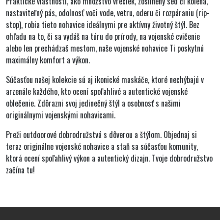
Praktické vlastnosti, ako
množstvo vreciek, zosilnený sed či kolená,
nastaviteľný pás, odolnosť voči vode, vetru, oderu či rozpáraniu (rip-
stop)
, robia tieto nohavice ideálnymi pre aktívny životný štýl. Bez
ohľadu na to, či sa vydáš na túru do prírody, na vojenské cvičenie
alebo len prechádzaš mestom, naše vojenské nohavice Ti poskytnú
maximálny komfort a výkon.
Súčasťou našej kolekcie sú aj ikonické maskáče, ktoré nechýbajú v
arzenále každého, kto ocení spoľahlivé a autentické vojenské
oblečenie. Zdôrazni svoj jedinečný štýl a osobnosť s našimi
originálnymi vojenskými nohavicami.
Preži outdoorové dobrodružstvá s dôverou a štýlom. Objednaj si
teraz originálne vojenské nohavice a staň sa súčasťou komunity,
ktorá ocení spoľahlivý výkon a autentický dizajn. Tvoje dobrodružstvo
začína tu!