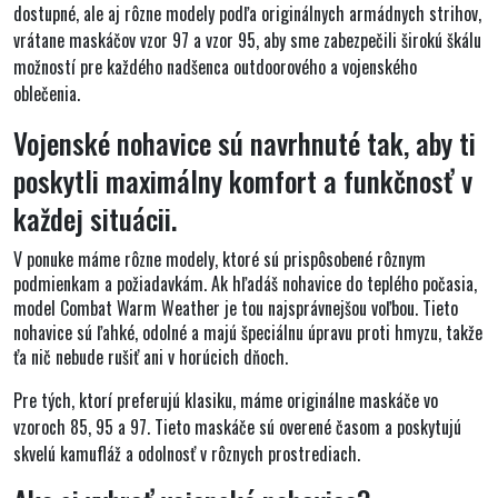
dostupné, ale
aj rôzne modely podľa originálnych armádnych strihov
,
vrátane maskáčov vzor 97 a vzor 95, aby sme zabezpečili širokú škálu
možností pre každého nadšenca outdoorového a vojenského
oblečenia.
Vojenské nohavice sú navrhnuté tak, aby ti
poskytli maximálny komfort a funkčnosť v
každej situácii.
V ponuke máme rôzne modely, ktoré sú prispôsobené rôznym
podmienkam a požiadavkám. Ak hľadáš nohavice do teplého počasia,
model Combat Warm Weather je tou najsprávnejšou voľbou. Tieto
nohavice sú ľahké, odolné a majú špeciálnu úpravu proti hmyzu, takže
ťa nič nebude rušiť ani v horúcich dňoch.
Pre tých, ktorí preferujú klasiku, máme originálne maskáče vo
vzoroch 85, 95 a 97. Tieto maskáče sú overené časom a poskytujú
skvelú kamufláž a odolnosť v rôznych prostrediach.