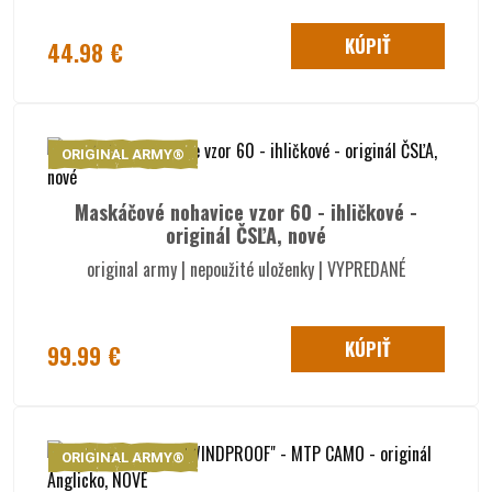
KÚPIŤ
44.98 €
ORIGINAL ARMY®
Maskáčové nohavice vzor 60 - ihličkové -
originál ČSĽA, nové
original army | nepoužité uloženky | VYPREDANÉ
KÚPIŤ
99.99 €
ORIGINAL ARMY®