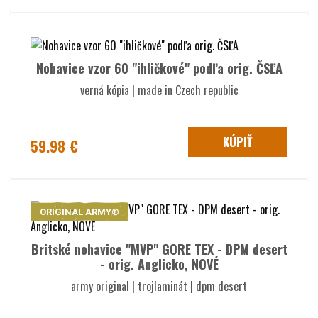
Nohavice vzor 60 "ihličkové" podľa orig. ČSĽA
verná kópia | made in Czech republic
KÚPIŤ
59.98 €
ORIGINAL ARMY®
Britské nohavice "MVP" GORE TEX - DPM desert
- orig. Anglicko, NOVÉ
army original | trojlaminát | dpm desert