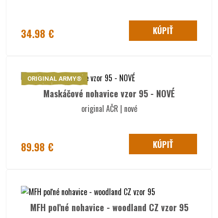
KÚPIŤ
34.98 €
ORIGINAL ARMY®
Maskáčové nohavice vzor 95 - NOVÉ
original AČR | nové
KÚPIŤ
89.98 €
MFH poľné nohavice - woodland CZ vzor 95