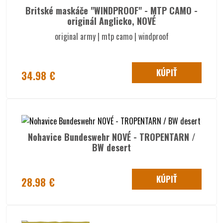
Britské maskáče "WINDPROOF" - MTP CAMO -
originál Anglicko, NOVÉ
original army | mtp camo | windproof
KÚPIŤ
34.98 €
Nohavice Bundeswehr NOVÉ - TROPENTARN /
BW desert
KÚPIŤ
28.98 €