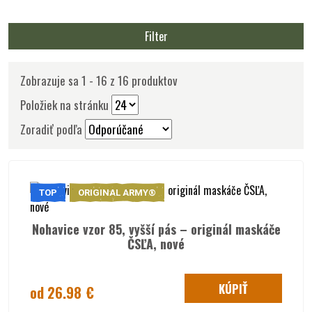
Filter
Zobrazuje sa 1 - 16 z 16 produktov
Položiek na stránku
Zoradiť podľa
TOP
ORIGINAL ARMY®
Nohavice vzor 85, vyšší pás – originál maskáče
ČSĽA, nové
KÚPIŤ
od 26.98 €