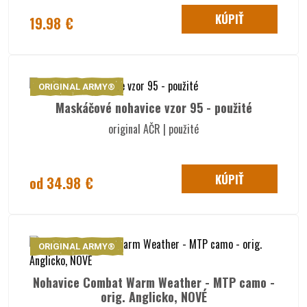
KÚPIŤ
19.98 €
ORIGINAL ARMY®
Maskáčové nohavice vzor 95 - použité
original AČR | použité
KÚPIŤ
od 34.98 €
ORIGINAL ARMY®
Nohavice Combat Warm Weather - MTP camo -
orig. Anglicko, NOVÉ