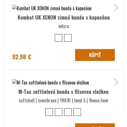
Kombat UK XENON zimná bunda s kapucňou
velcro
KÚPIŤ
92.98 €
M-Tac softšelová bunda s flísovou vložkou
softshell | membrane | YKK® | level 5 | fleece liner