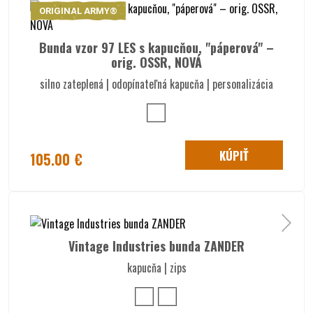
ORIGINAL ARMY®
Bunda vzor 97 LES s kapucňou, "páperová" –
orig. OSSR, NOVÁ
silno zateplená | odopínateľná kapucňa | personalizácia
KÚPIŤ
105.00 €
Vintage Industries bunda ZANDER
kapucňa | zips