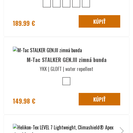
KÚPIŤ
189.99 €
M-Tac STALKER GEN.III zimná bunda
YKK | GLOFT | water repellent
KÚPIŤ
149.98 €