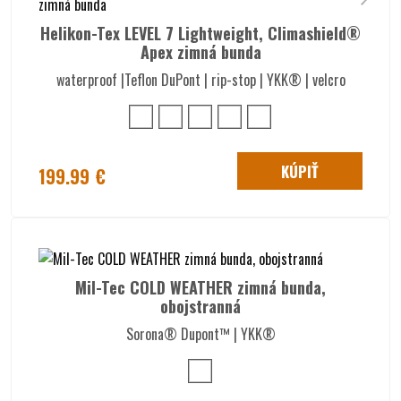
Helikon-Tex LEVEL 7 Lightweight, Climashield®
Apex zimná bunda
waterproof |Teflon DuPont | rip-stop | YKK® | velcro
KÚPIŤ
199.99 €
Mil-Tec COLD WEATHER zimná bunda,
obojstranná
Sorona® Dupont™ | YKK®