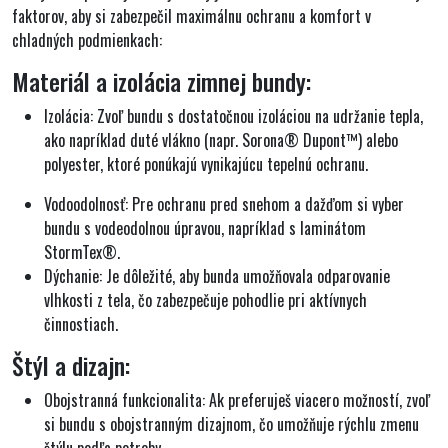
faktorov, aby si zabezpečil maximálnu ochranu a komfort v
chladných podmienkach:
Materiál a izolácia zimnej bundy:
Izolácia: Zvoľ bundu s dostatočnou izoláciou na udržanie tepla,
ako napríklad duté vlákno (napr. Sorona® Dupont™) alebo
polyester, ktoré ponúkajú vynikajúcu tepelnú ochranu.
Vodoodolnosť: Pre ochranu pred snehom a dažďom si vyber
bundu s vodeodolnou úpravou, napríklad s laminátom
StormTex®.
Dýchanie: Je dôležité, aby bunda umožňovala odparovanie
vlhkosti z tela, čo zabezpečuje pohodlie pri aktívnych
činnostiach.
Štýl a dizajn:
Obojstranná funkcionalita: Ak preferuješ viacero možností, zvoľ
si bundu s obojstranným dizajnom, čo umožňuje rýchlu zmenu
štýlu podľa potreby.