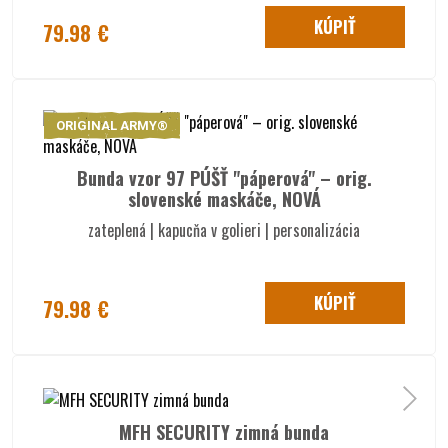
KÚPIŤ
79.98 €
ORIGINAL ARMY®
Bunda vzor 97 PÚŠŤ "páperová" – orig.
slovenské maskáče, NOVÁ
zateplená | kapucňa v golieri | personalizácia
KÚPIŤ
79.98 €
MFH SECURITY zimná bunda