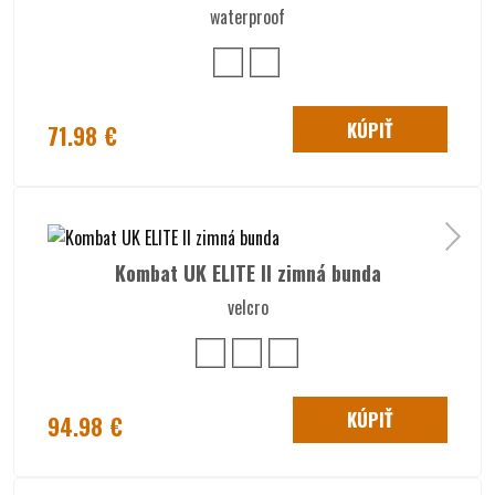
waterproof
KÚPIŤ
71.98 €
Kombat UK ELITE II zimná bunda
velcro
KÚPIŤ
94.98 €