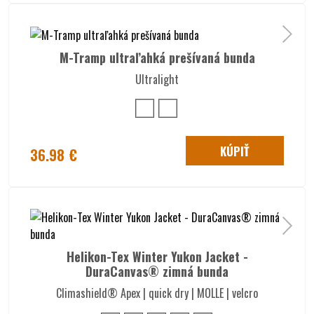
M-Tramp ultraľahká prešívaná bunda
Ultralight
KÚPIŤ
36.98 €
Helikon-Tex Winter Yukon Jacket -
DuraCanvas® zimná bunda
Climashield® Apex | quick dry | MOLLE | velcro