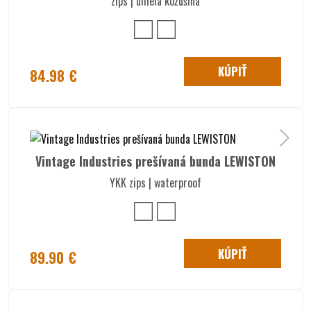
zips | umelá kožušina
KÚPIŤ
84.98 €
Vintage Industries prešívaná bunda LEWISTON
YKK zips | waterproof
KÚPIŤ
89.90 €