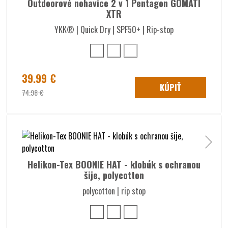
Outdoorové nohavice 2 v 1 Pentagon GOMATI
XTR
YKK® | Quick Dry | SPF50+ | Rip-stop
39.99 €
KÚPIŤ
74.98 €
Helikon-Tex BOONIE HAT - klobúk s ochranou
šije, polycotton
polycotton | rip stop