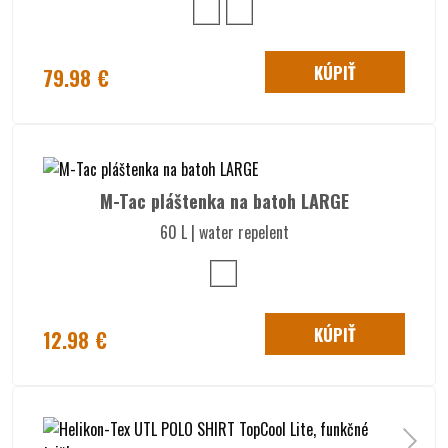
KÚPIŤ
79.98 €
M-Tac pláštenka na batoh LARGE
60 L | water repelent
KÚPIŤ
12.98 €