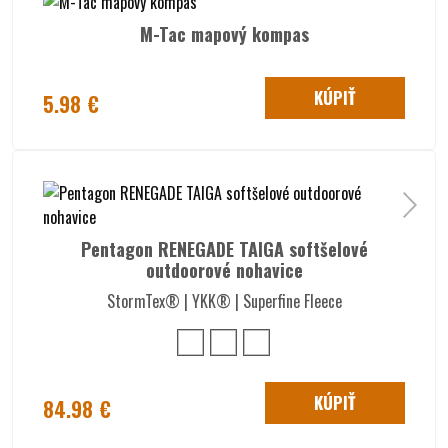
M-Tac mapový kompas
KÚPIŤ
5.98 €
Pentagon RENEGADE TAIGA softšelové
outdoorové nohavice
StormTex® | YKK® | Superfine Fleece
KÚPIŤ
84.98 €