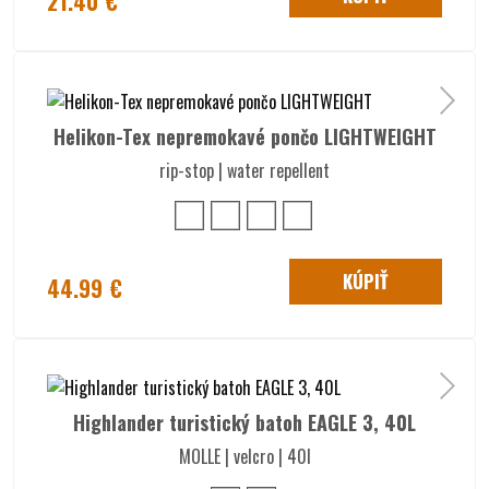
21.40 €
Helikon-Tex nepremokavé pončo LIGHTWEIGHT
rip-stop | water repellent
KÚPIŤ
44.99 €
Highlander turistický batoh EAGLE 3, 40L
MOLLE | velcro | 40l