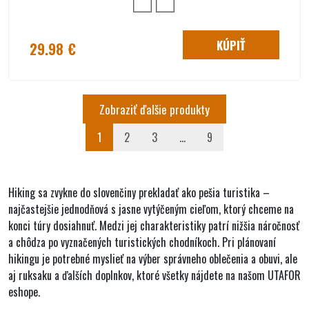
KÚPIŤ
29.98 €
Zobraziť ďalšie produkty
1
2
3
...
9
Hiking
sa zvykne do slovenčiny prekladať ako
pešia turistika
–
najčastejšie
jednodňová
s jasne vytýčeným cieľom, ktorý chceme na
konci túry dosiahnuť. Medzi jej charakteristiky patrí
nižšia náročnosť
a chôdza po
vyznačených turistických chodníkoch
. Pri plánovaní
hikingu je potrebné myslieť na výber
správneho oblečenia a obuvi
, ale
aj
ruksaku
a ďalších doplnkov, ktoré všetky nájdete na našom
UTAFOR
eshope
.