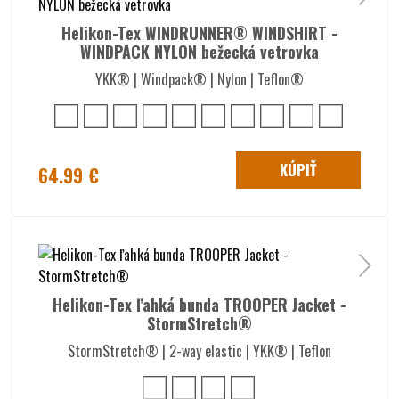
Helikon-Tex WINDRUNNER® WINDSHIRT -
WINDPACK NYLON bežecká vetrovka
YKK® | Windpack® | Nylon | Teflon®
KÚPIŤ
64.99 €
Helikon-Tex ľahká bunda TROOPER Jacket -
StormStretch®
StormStretch® | 2-way elastic | YKK® | Teflon