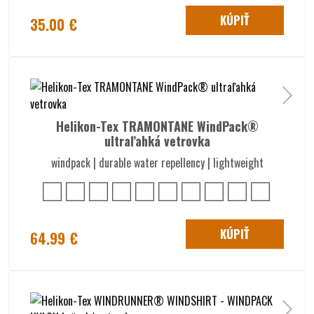
KÚPIŤ
35.00 €
Helikon-Tex TRAMONTANE WindPack®
ultraľahká vetrovka
windpack | durable water repellency | lightweight
KÚPIŤ
64.99 €