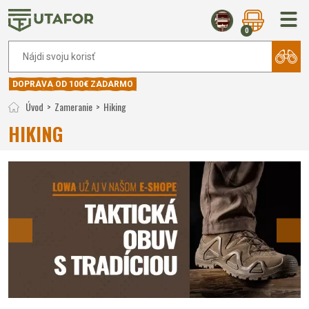
0
DOPRAVA OD 100€ ZADARMO
Úvod
Zameranie
Hiking
HIKING