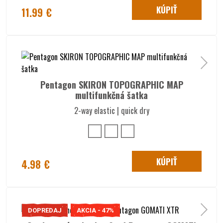
KÚPIŤ
11.99 €
Pentagon SKIRON TOPOGRAPHIC MAP
multifunkčná šatka
2-way elastic | quick dry
KÚPIŤ
4.98 €
DOPREDAJ
AKCIA - 47%