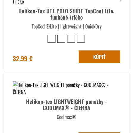
Helikon-Tex UTL POLO SHIRT TopCool Lite,
funkčné tričko
TopCool®Lite | lightweight | QuickDry
KÚPIŤ
32.99 €
Helikon-tex LIGHTWEIGHT ponožky -
COOLMAX® - ČIERNA
Coolmax®