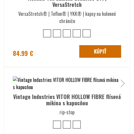
VersaStretch
VersaStretch® | Teflon® | YKK® | kapsy na kolenné
chrániče
KÚPIŤ
84.99 €
Vintage Industries VITOR HOLLOW FIBRE flísová
mikina s kapucňou
rip-stop