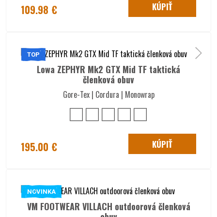
KÚPIŤ
109.98 €
TOP
Lowa ZEPHYR Mk2 GTX Mid TF taktická
členková obuv
Gore-Tex | Cordura | Monowrap
KÚPIŤ
195.00 €
NOVINKA
VM FOOTWEAR VILLACH outdoorová členková
obuv