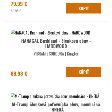
79.99 €
KÚPIŤ
89.98 €
HANAGAL Bushland - členková obuv -
HARDWOOD
VIBRAM | CORDURA | KingTex
KÚPIŤ
89.98 €
M-Tramp členková poľovnícka obuv, membrána
- HNEDÁ