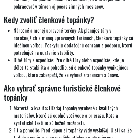
pokračovať v túrach aj počas zimných mesiacov.
Kedy zvoliť členkové topánky?
Náročné a menej upravené terény
: Ak plánuješ túry v
náročnejších a menej upravených terénoch, členkové topánky sú
ideálnou voľbou. Poskytujú dodatočnú ochranu a podporu, ktorú
potrebuješ na udržanie stability.
Dlhé túry a expedície:
Pre dlhé túry alebo expedície, kde je
dôležitá stabilita a pohodlie, sú členkové topánky vynikajúcou
voľbou, ktorá zabezpečí, že sa vyhneš zraneniam a únave.
Ako vybrať správne turistické členkové
topánky
Materiál a kvalita:
Hľadaj topánky vyrobené z kvalitných
materiálov, ktoré sú odolné voči vode a prierazu. Koža a
syntetické textílie sú bežné možnosti.
Fit a pohodlie:
Pred kúpou si topánky vždy vyskúšaj. Uisti sa, že
ti dobre sedia, aby sa predišlo otlakom a pľuzgierom.