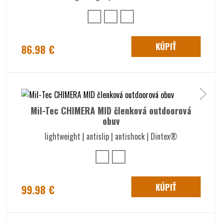
KÚPIŤ
86.98 €
Mil-Tec CHIMERA MID členková outdoorová
obuv
lightweight | antislip | antishock | Dintex®
KÚPIŤ
99.98 €