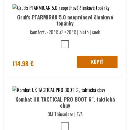
Grub's PTARMIGAN 5.0 neoprénové členkové
topánky
komfort: -20°C až +20°C | blato | sneh
KÚPIŤ
114.98 €
Kombat UK TACTICAL PRO BOOT 6", taktická
obuv
3M Thinsulate | EVA