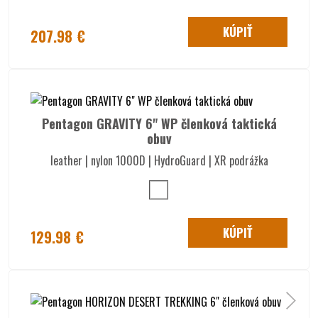
KÚPIŤ
207.98 €
Pentagon GRAVITY 6" WP členková taktická
obuv
leather | nylon 1000D | HydroGuard | XR podrážka
KÚPIŤ
129.98 €