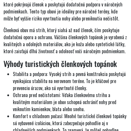
ktoré pokrývajú členok a poskytujú dodatočnú podporu v náročných
podmienkach. Tento typ obuvi je ideálny pre náročné terény, kde
môže byť vyššie riziko vyvrtnutia nohy alebo preniknutia nečistôt.
Členková obuv má strih, ktorý siahá až nad členok, čím poskytuje
dodatočnú oporu a ochranu. Väčšina členkových topánok je
vyrobená z
kvalitných a odolných materiálov
, ako je koža alebo syntetické látky,
ktoré zaisťujú dlhú životnosť a odolnosť voči náročným podmienkam.
Výhody turistických členkových topánok
Stabilita a podpora:
Vysoký strih a pevná konštrukcia poskytujú
vynikajúcu stabilitu na nerovnom teréne. To je kľúčové pre
prevenciu úrazov, ako sú vyvrtnuté členky.
Ochrana pred nečistotami:
Vďaka členkovému strihu a
kvalitným materiálom je obuv schopná ochrániť nohy pred
vniknutím kamienkov, blata alebo snehu.
Komfort v chladnom počasí:
Mnohé turistické členkové topánky
sú vybavené izoláciou, ktorá zabezpečuje pohodlie aj v
chladnejších podmienkach. To znamená, že môžeš pohodlne