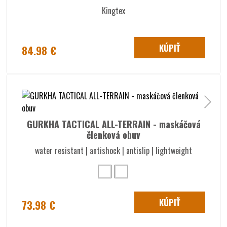
Kingtex
KÚPIŤ
84.98 €
GURKHA TACTICAL ALL-TERRAIN - maskáčová
členková obuv
water resistant | antishock | antislip | lightweight
KÚPIŤ
73.98 €