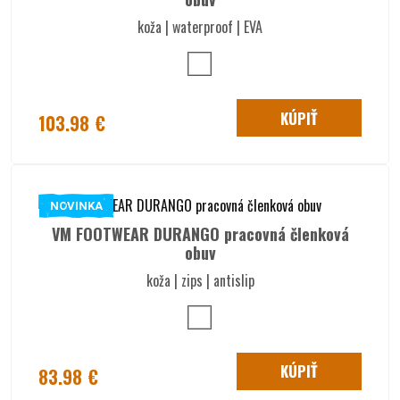
koža | waterproof | EVA
KÚPIŤ
103.98 €
NOVINKA
VM FOOTWEAR DURANGO pracovná členková
obuv
koža | zips | antislip
KÚPIŤ
83.98 €