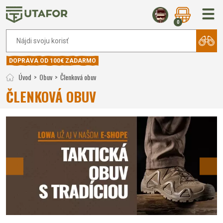
0
DOPRAVA OD 100€ ZADARMO
Úvod
Obuv
Členková obuv
ČLENKOVÁ OBUV