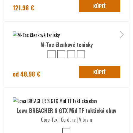
KÚPIŤ
121.98 €
M-Tac členkové tenisky
KÚPIŤ
od 48.98 €
Lowa BREACHER S GTX Mid TF taktická obuv
Gore-Tex | Cordura | Vibram