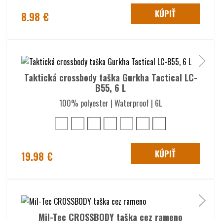
KÚPIŤ
8.98 €
Taktická crossbody taška Gurkha Tactical LC-
B55, 6 L
100% polyester | Waterproof | 6L
KÚPIŤ
19.98 €
Mil-Tec CROSSBODY taška cez rameno