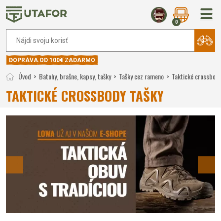
0
DOPRAVA OD 100€ ZADARMO
Úvod
Batohy, brašne, kapsy, tašky
Tašky cez rameno
Taktické crossbody
TAKTICKÉ CROSSBODY TAŠKY