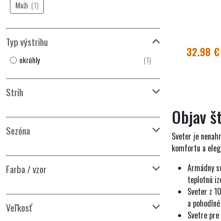
Muži
(1)
Typ výstrihu
32.98 €
okrúhly
(1)
Strih
Objav št
Sezóna
Sveter je nenahr
komfortu a eleg
Farba / vzor
Armádny sv
teplotnú iz
Sveter z 1
a pohodlné
Veľkosť
Svetre pre 