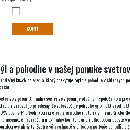
KÚPIŤ
ýl a pohodlie v našej ponuke svetro
aditeľný kúsok oblečenia, ktorý poskytuje teplo a pohodlie v chladných 
ancie.
eter so zipsom:
Armádny sveter so zipsom
je ideálnym spoločníkom pre o
oláciu a zároveň je priedušný, čo zabezpečuje pohodlie aj pri aktívnych akt
00% bavlny
: Pre tých, ktorí preferujú prírodné materiály, máme širokú š
 na nosenie, čím zaručujú maximálny komfort aj pri dlhodobom pobyte v p
outdoorové aktivity:
Svetre sú navrhnuté s ohľadom na tvoje pohodlie a štý