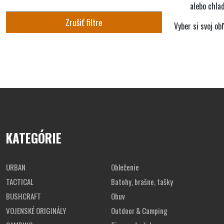
alebo chlad
Zrušiť filtre
Vyber si svoj ob
KATEGÓRIE
URBAN
Oblečenie
TACTICAL
Batohy, brašne, tašky
BUSHCRAFT
Obuv
VOJENSKÉ ORIGINÁLY
Outdoor & Camping