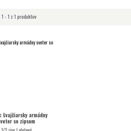
 1 - 1 z 1 produktov
c švajčiarsky armádny
sveter so zipsom
1/2 zips | pletený