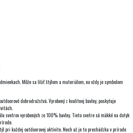
v
podmienkach. Môže sa líšiť štýlom a materiálom, no vždy je symbolom
utdoorové dobrodružstvá. Vyrobený z kvalitnej bavlny, poskytuje
ivitách.
kálu svetrov vyrobených zo 100% bavlny. Tieto svetre sú mäkké na dotyk
rírode.
l pri každej outdoorovej aktivite. Nech už je to prechádzka v prírode