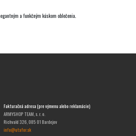
s elegantným a funkčným kúskom oblečenia.
Fakturačná adresa (pre výmenu alebo reklamácie)
ARMYSHOP TEAM, s. r. o.
Richvald 326, 085 01 Bardejov
info@utafor.sk