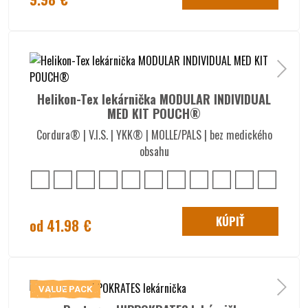
Helikon-Tex lekárnička MODULAR INDIVIDUAL
MED KIT POUCH®
Cordura® | V.I.S. | YKK® | MOLLE/PALS | bez medického
obsahu
KÚPIŤ
od 41.98 €
VALUE PACK