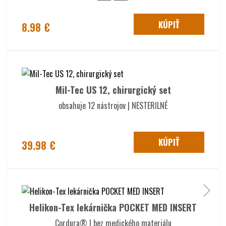
KÚPIŤ
8.98 €
Mil-Tec US 12, chirurgický set
obsahuje 12 nástrojov | NESTERILNÉ
KÚPIŤ
39.98 €
Helikon-Tex lekárnička POCKET MED INSERT
Cordura® | bez medického materiálu