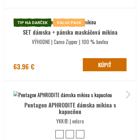
TIP NA DARČEK
VALUE PACK
SET dámska + pánska maskáčová mikina
VÝHODNE | Camo Zipper | 100 % bavlna
KÚPIŤ
63.96 €
Pentagon APHRODITE dámska mikina s
kapucňou
YKK® | velcro