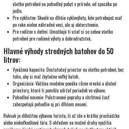
všetko potrebné na pohodlný pobyt v prírode, od spacáku po
jedlo.
Pre cyklistov:
Skvelé na dlhšie cyklovýlety, kde potrebuješ mať
po ruke nielen náhradné veci, ale aj občerstvenie.
Pre rodičov s deťmi:
Umožňujú ti vziať si so sebou všetko
potrebné pre rodinné výlety a dobrodružstvá.
Hlavné výhody stredných batohov do 50
litrov:
Vyvážená kapacita:
Dostatočný priestor na všetko potrebné, bez
toho, aby si mal zbytočne veľký batoh.
Organizácia:
Väčšina modelov ponúka rôzne vrecká a úložné
priestory, ktoré ti pomôžu udržať poriadok vo výbave.
Pohodlné nosenie:
Polstrované popruhy a chrbtová časť
zabezpečujú pohodlie aj pri dlhšom nosení.
Ruksak
je
dôležitou výbavou turistu
, či už ide o
krátku prechádzku
alebo
niekoľkodňovú túru
. S ohľadom na možné druhy využitia