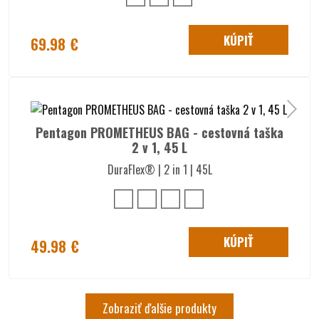
KÚPIŤ
69.98 €
Pentagon PROMETHEUS BAG - cestovná taška
2 v 1, 45 L
DuraFlex® | 2 in 1 | 45L
KÚPIŤ
49.98 €
Zobraziť ďalšie produkty