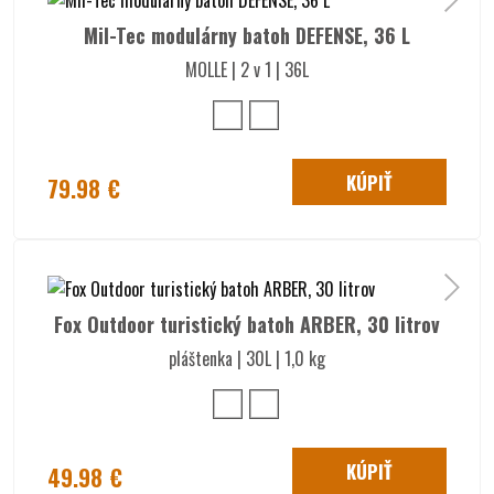
Mil-Tec modulárny batoh DEFENSE, 36 L
MOLLE | 2 v 1 | 36L
KÚPIŤ
79.98 €
Fox Outdoor turistický batoh ARBER, 30 litrov
pláštenka | 30L | 1,0 kg
KÚPIŤ
49.98 €