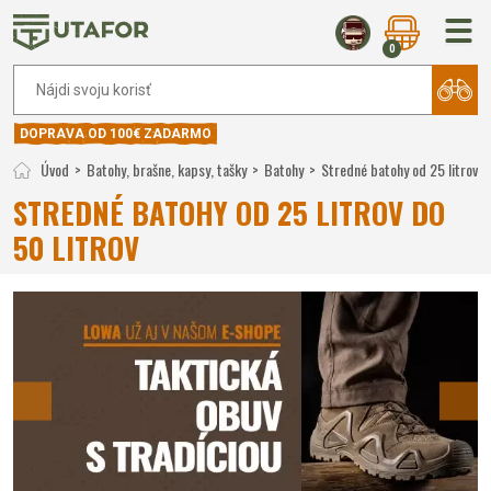
0
DOPRAVA OD 100€ ZADARMO
Úvod
Batohy, brašne, kapsy, tašky
Batohy
Stredné batohy od 25 litrov do
STREDNÉ BATOHY OD 25 LITROV DO
50 LITROV