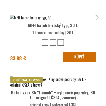
MFH batoh britský typ, 30 L
1 komora | vodoodolný | 30 L
KÚPIŤ
33.98 €
ORIGINAL ARMY®
Batoh vzor 85 "tlumok" + nylonové popruhy, 36
L - originál ČSĽA, zánovný
original army | waterproof | 36L