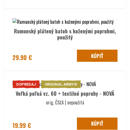
Rumunský plátený batoh s koženými popruhmi,
použitý
KÚPIŤ
29.90 €
DOPREDAJ
ORIGINAL ARMY®
Veľká poľná vz. 60 + textilné popruhy - NOVÁ
orig. ČSĽA | nepoužitá
KÚPIŤ
19.99 €