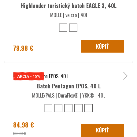
Highlander turistický batoh EAGLE 3, 40L
MOLLE | velcro | 40l
KÚPIŤ
79.98 €
AKCIA - 15%
Batoh Pentagon EPOS, 40 L
MOLLE/PALS | DuraFlex® | YKK® | 40L
84.98 €
KÚPIŤ
99.98 €