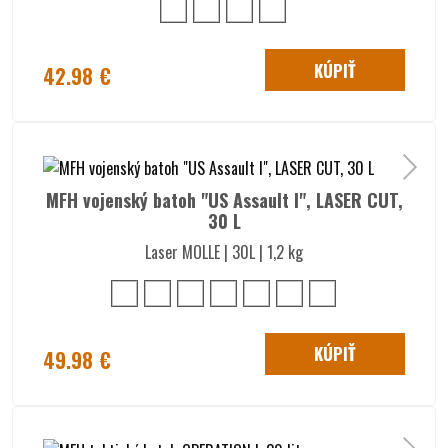
KÚPIŤ
42.98 €
MFH vojenský batoh "US Assault I", LASER CUT,
30 L
Laser MOLLE | 30L | 1,2 kg
KÚPIŤ
49.98 €