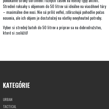
ponúkame široký sortiment rôznych tašiek na všetky typy aktivít.
Stredné ruksaky s objemom do 50 litrov
sú ideálne na
viacdňové túry
– maximálne dve noci. Nie sú príliš veľké,
zdôrazňujú pohodlie
počas
nosenia, ale ich objem je dostatočný na všetky nevyhnutné potreby.
Vyber si stredný batoh do 50 litrov a priprav sa na dobrodružstvo,
ktoré si zaslúžiš!
KATEGÓRIE
URBAN
TACTICAL