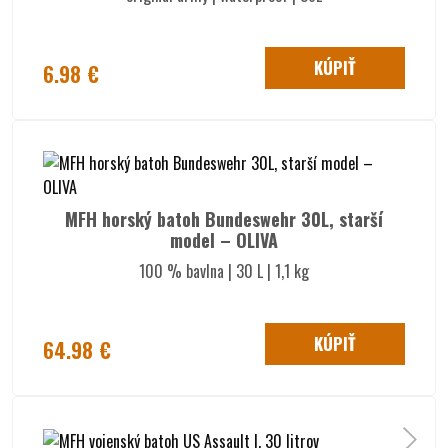
KÚPIŤ
6.98 €
MFH horský batoh Bundeswehr 30L, starší
model – OLIVA
100 % bavlna | 30 L | 1,1 kg
KÚPIŤ
64.98 €