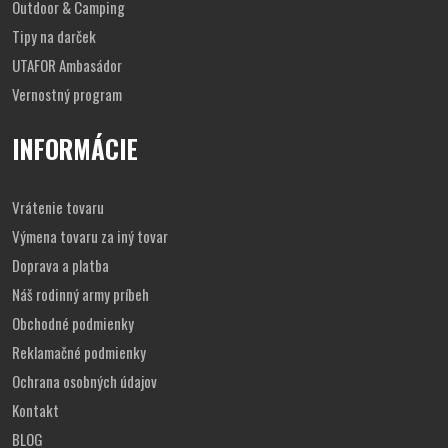
Outdoor & Camping
EU 42
28
270
Tipy na darček
EU 43
28,5
275
EU 43,5
29
280
UTAFOR Ambasádor
EU 44
29,5
285
Vernostný program
EU 45
30
290
EU 46
30,5
295
INFORMÁCIE
EU 46,5
31
300
EU 47
31,5
305
EU 48
32
310
Vrátenie tovaru
Výmena tovaru za iný tovar
Doprava a platba
Náš rodinný army príbeh
Obchodné podmienky
Reklamačné podmienky
Ochrana osobných údajov
Kontakt
BLOG