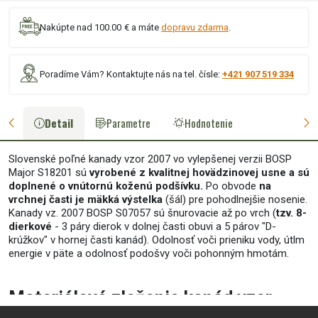
Nakúpte nad 100.00 € a máte
dopravu zdarma
.
Poradíme Vám? Kontaktujte nás na tel. čísle:
+421 907 519 334
Detail
Parametre
Hodnotenie
Slovenské poľné kanady vzor 2007 vo vylepšenej verzii BOSP
Major S18201 sú
vyrobené z kvalitnej hovädzinovej usne a sú
doplnené o vnútornú koženú podšívku.
Po obvode
na
vrchnej časti je mäkká výstelka
(šál) pre pohodlnejšie nosenie.
Kanady vz. 2007 BOSP S07057 sú šnurovacie až po vrch (
tzv. 8-
dierkové
- 3 páry dierok v dolnej časti obuvi a 5 párov "D-
krúžkov" v hornej časti kanád).
Odolnosť voči prieniku vody, útlm
energie v päte a odolnosť podošvy voči pohonným hmotám.
Materiálové zloženie kanád vzor