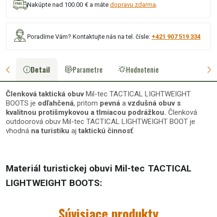
Nakúpte nad 100.00 € a máte
dopravu zdarma
.
Poradíme Vám? Kontaktujte nás na tel. čísle:
+421 907 519 334
Detail
Parametre
Hodnotenie
Členková taktická obuv
Mil-tec TACTICAL LIGHTWEIGHT
BOOTS je
odľahčená
, pritom
pevná
a
vzdušná obuv s
kvalitnou
protišmykovou
a
tlmiacou podrážkou
.
Členková
outdoorová obuv Mil-tec TACTICAL LIGHTWEIGHT BOOT je
vhodná
na turistiku
aj
taktickú činnosť
.
Materiál turistickej obuvi Mil-tec TACTICAL
LIGHTWEIGHT BOOTS:
zvršok:
polyester Rip-Stop s nepremokavými panelmi
(polyuretán)
Súvisiace produkty
podšívka:
100 % polyester - rýchloschnúca sieťovina