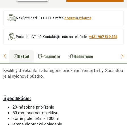
Nakúpte nad 100.00 € a máte
dopravu zdarma
.
Poradíme Vám? Kontaktujte nás na tel. čísle:
+421 907 519 334
Detail
Parametre
Hodnotenie
Kvalitný ďalekohľad z kategórie binokular čiernej farby. Súčasťou
je aj nylonové púzdro.
Špecifikácie:
20-násobné priblíženie
50 mm priemer objektívu
zorné pole: 58m - 1000m
jemné dioptrické doladenie