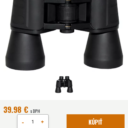
39.98 €
s DPH
-
+
KÚPIŤ