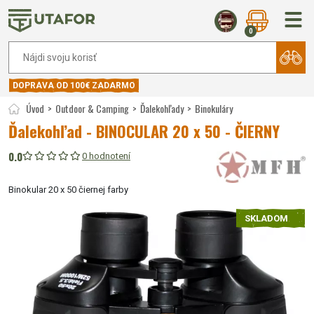
0
DOPRAVA OD 100€ ZADARMO
Úvod
Outdoor & Camping
Ďalekohľady
Binokuláry
Ďalekohľad - BINOCULAR 20 x 50 - ČIERNY
0.0
0 hodnotení
Binokular 20 x 50 čiernej farby
SKLADOM