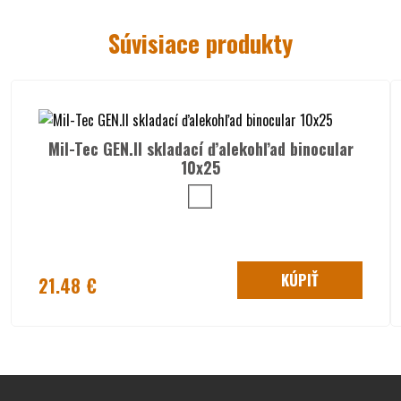
krytky na optiku
pogumované kovové telo ďalekohľadu
Súvisiace produkty
hmotnosť: 780g
Mil-Tec GEN.II skladací ďalekohľad binocular
10x25
KÚPIŤ
21.48 €