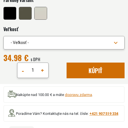
Farebný variant
Veľkosť
- Veľkosť -
34.98 €
s DPH
-
+
KÚPIŤ
Nakúpte nad 100.00 € a máte
dopravu zdarma
.
Poradíme Vám? Kontaktujte nás na tel. čísle:
+421 907 519 334