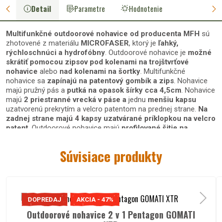
Detail
Parametre
Hodnotenie
Multifunkčné outdoorové nohavice od producenta MFH
sú
zhotovené z materiálu
MICROFASER
, ktorý je
ľahký,
rýchloschnúci a hydrofóbny
. Outdoorové nohavice je
možné
skrátiť pomocou zipsov pod kolenami na trojštvrťové
nohavice
alebo
nad kolenami na šortky
. Multifunkčné
nohavice sa
zapínajú na patentový gombík a zips
. Nohavice
majú pružný pás a
putká na opasok šírky cca 4,5cm
. Nohavice
majú
2 priestranné vrecká v páse a
jednu
menšiu kapsu
uzatvorenú prekrytím a velcro patentom na prednej strane.
Na
zadnej strane majú 4 kapsy uzatvárané príklopkou na velcro
patent
. Outdoorové nohavice majú
profilované šitie na
kolenách
. Multifunkčné outdoorové nohavice sú
vhodné na
turistiku aj pri nestálom počasí, keďže môžu byť dlhé
pri
Súvisiace produkty
chladnejšom počasí
alebo krátke
počas horúčav, čo využijú
hlavne turisti.
Materiál multifunkčných outdoorových
nohavíc:
DOPREDAJ
AKCIA - 47%
Outdoorové nohavice 2 v 1 Pentagon GOMATI
70% bavlna 30% nylon
- MICROFASER - vodoodpudivý,