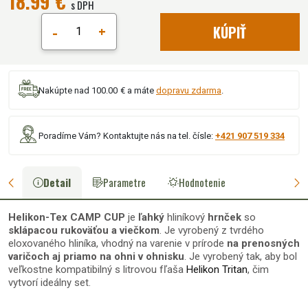
18.99 €
s DPH
-
+
KÚPIŤ
Nakúpte nad 100.00 € a máte
dopravu zdarma
.
Poradíme Vám? Kontaktujte nás na tel. čísle:
+421 907 519 334
Detail
Parametre
Hodnotenie
Helikon-Tex CAMP CUP
je
ľahký
hliníkový
hrnček
so
sklápacou rukoväťou a viečkom
. Je vyrobený z tvrdého
eloxovaného hliníka, vhodný na varenie v prírode
na prenosných
varičoch aj priamo na ohni v ohnisku
. Je vyrobený tak, aby bol
veľkostne kompatibilný s litrovou fľaša
Helikon Tritan
, čim
vytvorí ideálny set.