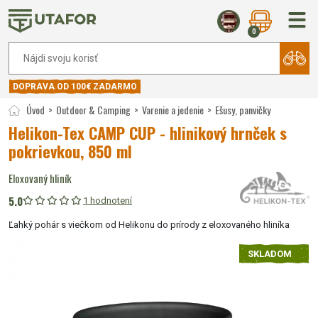
0
DOPRAVA OD 100€ ZADARMO
Úvod
Outdoor & Camping
Varenie a jedenie
Ešusy, panvičky
Helikon-Tex CAMP CUP - hlinikový hrnček s
pokrievkou, 850 ml
Eloxovaný hliník
5.0
1 hodnotení
Ľahký pohár s viečkom od Helikonu do prírody z eloxovaného hliníka
SKLADOM