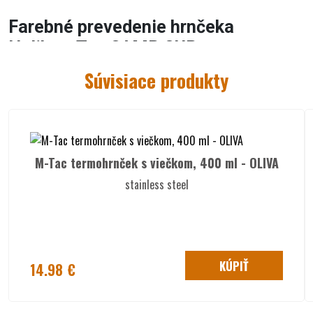
Farebné prevedenie hrnčeka
Helikon-Tex CAMP CUP:
ŠEDÁ
Súvisiace produkty
Špecifikácie hrnčeka Helikon CAMP
CUP:
sklopná rukovať
viečko
M-Tac termohrnček s viečkom, 400 ml - OLIVA
materiál: eloxovaný hliník
objem: 850 ml
stainless steel
rozmer: 9,5 x 12,5 cm
hmotnosť: 175 g
súčasťou je aj vrecúško na prenášanie
#Bushcraft Line
KÚPIŤ
14.98 €