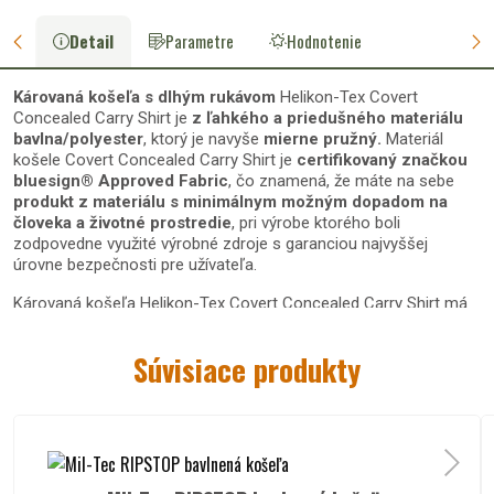
Detail
Parametre
Hodnotenie
Károvaná košeľa s dlhým rukávom
Helikon-Tex Covert
Concealed Carry Shirt je
z ľahkého a priedušného materiálu
bavlna/polyester
, ktorý je navyše
mierne pružný
.
Materiál
košele Covert Concealed Carry Shirt je
certifikovaný značkou
bluesign® Approved Fabric
, čo znamená, že máte na sebe
produkt z materiálu s minimálnym možným dopadom na
človeka a životné prostredie
, pri výrobe ktorého boli
zodpovedne využité výrobné zdroje s garanciou najvyššej
úrovne bezpečnosti pre užívateľa.
Károvaná košeľa Helikon-Tex Covert Concealed Carry Shirt má
klasický strih s pekne krojeným spodkom
.
Golier
je
klasický
.
Partie na ramenách sú
podšité sieťovinou
.
Zapínanie košele
Súvisiace produkty
je
na patentové - zacvakávacie gombíky
,
ktoré navonok
vyzerajú ako klasické gombíky
. Klasický vzhľad podčiarkujú
2
náprsné vrecká s príklopkami na patentové gombíky
. Pod
ľavým náprsným vreckom je
ukryté
náprsné vrecko na YKK
zips
. Manžety rukávov sa dajú rozopnúť pomocou klasických
gombíkov a rukávy si tak môžete vyhrnúť. Košeľu Helikon-Tex
Covert Concealed Carry Shirt môžete spoznať podľa
prievlaku