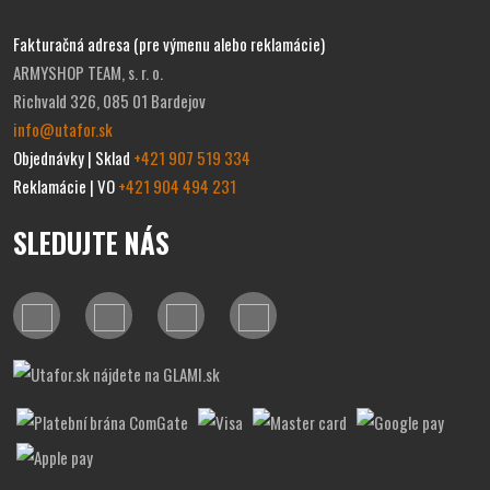
XL
62
67
44
78,5
Fakturačná adresa (pre výmenu alebo reklamácie)
ARMYSHOP TEAM, s. r. o.
2XL
65
68
45
80
Richvald 326, 085 01 Bardejov
info@utafor.sk
Objednávky | Sklad
+421 907 519 334
3XL
68
69
46
81,5
Reklamácie | VO
+421 904 494 231
SLEDUJTE NÁS