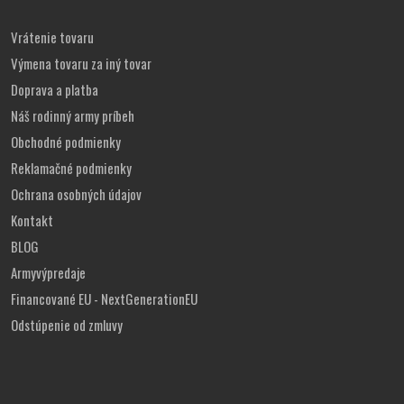
okuliarov
Vrátenie tovaru
#Urban Line
Výmena tovaru za iný tovar
Tabuľka veľkostí
Doprava a platba
Náš rodinný army príbeh
½
rukáv
golier
chrbát
Obchodné podmienky
hruď
Reklamačné podmienky
XS
50
63
40
72,5
Ochrana osobných údajov
Kontakt
BLOG
S
53
64
41
74
Armyvýpredaje
Financované EU - NextGenerationEU
M
56
65
42
75,5
Odstúpenie od zmluvy
L
59
66
43
77