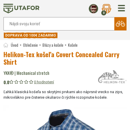
0
DOPRAVA OD 100€ ZADARMO
Úvod
Oblečenie
Blúzy a košele
Košele
Helikon-Tex košeľa Covert Concealed Carry
Shirt
YKK® | Mechanical stretch
0.0
0 hodnotení
Ľahká klasická košeľa so skrytými prvkami ako náprsné vrecko na zips,
mikrovlákno pre čistenie okuliarov či rýchle rozopnutie košele.