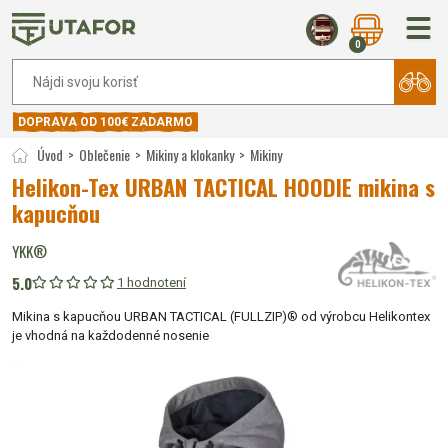
0
DOPRAVA OD 100€ ZADARMO
Úvod
Oblečenie
Mikiny a klokanky
Mikiny
Helikon-Tex URBAN TACTICAL HOODIE mikina s
kapucňou
YKK®
5.0
1 hodnotení
Mikina s kapucňou URBAN TACTICAL (FULLZIP)® od výrobcu Helikontex
je vhodná na každodenné nosenie