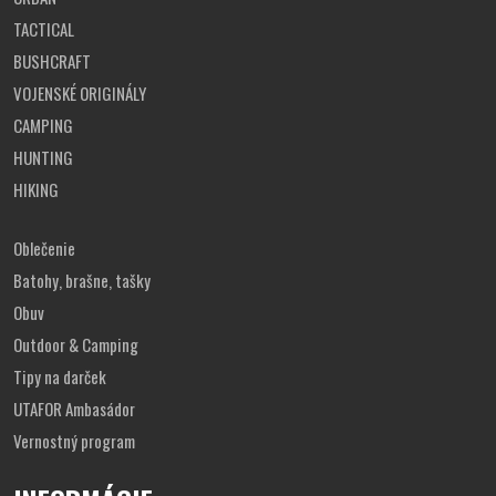
S
58
77
72
TACTICAL
BUSHCRAFT
M
60
79
74
VOJENSKÉ ORIGINÁLY
CAMPING
HUNTING
L
62
81
76
HIKING
XL
64
82
78
Oblečenie
Batohy, brašne, tašky
2XL
66
84
80
Obuv
Outdoor & Camping
3XL
68
86
82
Tipy na darček
UTAFOR Ambasádor
Vernostný program