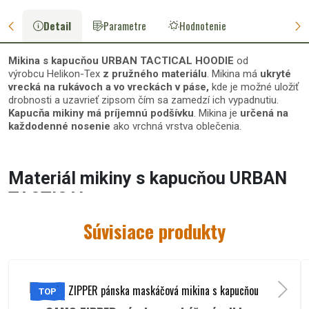
Detail
Parametre
Hodnotenie
Mikina s kapucňou URBAN TACTICAL HOODIE
od
výrobcu Helikon-Tex
z pružného materiálu
. Mikina má
ukryté
vrecká na rukávoch
a vo vreckách v páse,
kde je možné uložiť
drobnosti a uzavrieť zipsom čím sa zamedzí ich vypadnutiu.
Kapucňa
mikiny má
príjemnú podšívku
. Mikina je
určená na
každodenné nosenie
ako vrchná vrstva oblečenia.
Materiál mikiny s kapucňou URBAN
TACTICAL :
100% polyester
Súvisiace produkty
Špecifikácie mikiny URBAN
TACTICAL HOODIE:
TOP