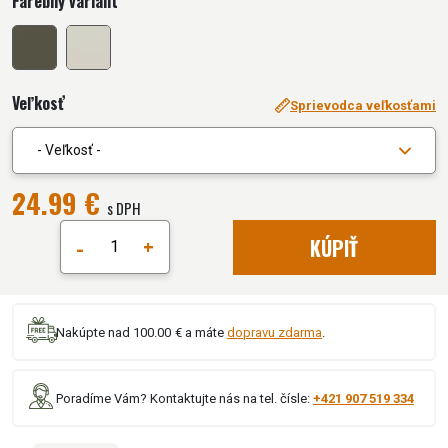
Farebný variant
Veľkosť
Sprievodca veľkosťami
- Veľkosť -
24.99 €
s DPH
-
+
KÚPIŤ
Nakúpte nad 100.00 € a máte
dopravu zdarma
.
Poradíme Vám? Kontaktujte nás na tel. čísle:
+421 907 519 334