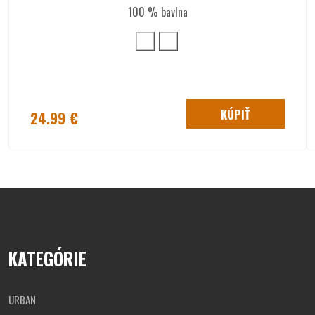
100 % bavlna
Tabuľka veľkostí
½
rukáv
chrbát
hruď
XS
49
19
72
KÚPIŤ
24.99 €
S
52
20
74
M
55
21
76
L
58
22
78
XL
61
23
80
KATEGÓRIE
2XL
64
24
82
URBAN
3XL
67
25
84