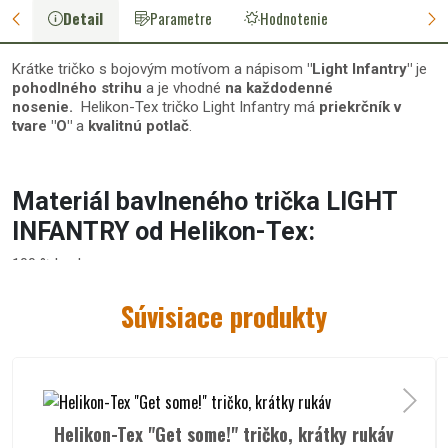
Detail
Parametre
Hodnotenie
Krátke tričko s bojovým motívom a nápisom
"Light Infantry"
je
pohodlného strihu
a je vhodné
na každodenné
nosenie.
Helikon-Tex tričko Light Infantry má
priekrčník v
tvare "O"
a
kvalitnú potlač
.
Materiál bavlneného trička LIGHT
INFANTRY od Helikon-Tex:
100 % bavlna
Súvisiace produkty
Špecifikácie krátkeho trička Helikon-
Tex LIGHT INFANTRY:
pohodlný strih
trička s krátkym rukávom
kvalitná potlač s vojakom
a
nadpisom "Light Infantry"
Helikon-Tex "Get some!" tričko, krátky rukáv
bavlnené krátke tričko
má
okrúhly výstrih