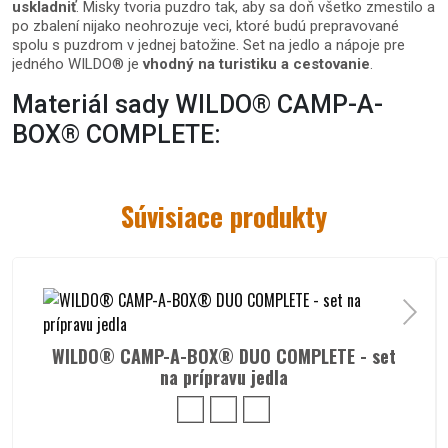
uskladniť
. Misky tvoria puzdro tak, aby sa doň všetko zmestilo a
po zbalení nijako neohrozuje veci, ktoré budú prepravované
spolu s puzdrom v jednej batožine. Set na jedlo a nápoje pre
jedného WILDO® je
vhodný na turistiku a cestovanie
.
Materiál sady WILDO® CAMP-A-
BOX® COMPLETE:
PP -
Polypropylen
Špecifikácie sady WILDO® CAMP-A-
Súvisiace produkty
BOX® COMPLETE:
set na jedlo a nápoje pre jedného WILDO® CAMP-A-
BOX® COMPLETE
lopárik, príbor, hrnčeky a koreničky sú kompaktne
zbalené v miskách,
ktoré do seba perfektne zapadnú
sada na jedlo obsahuje
misky 2ks, hrnčeky 1+1ks,
WILDO® CAMP-A-BOX® DUO COMPLETE - set
kombinovaný príbor 1ks, koreničku
na prípravu jedla
rozmer zbaleného setu sú cca 19 x 13 x 5 cm a
hmotnosť je cca 265g
1x rozkladací hrnček FOLD-A-CUP®
: hmotnosť: 25 g,
objem: 250 ml, rozložené rozmery : 9,4 x 7,2 x 5,0 cm,