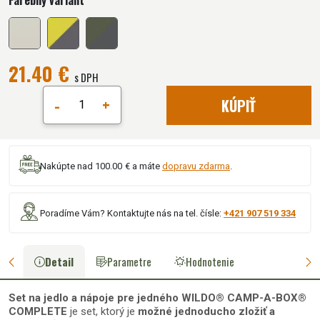
Farebný variant
21.40 €
s DPH
-
+
KÚPIŤ
Nakúpte nad 100.00 € a máte
dopravu zdarma
.
Poradíme Vám? Kontaktujte nás na tel. čísle:
+421 907 519 334
Detail
Parametre
Hodnotenie
Set na jedlo a nápoje pre jedného WILDO® CAMP-A-BOX®
COMPLETE
je set, ktorý je
možné jednoducho zložiť a