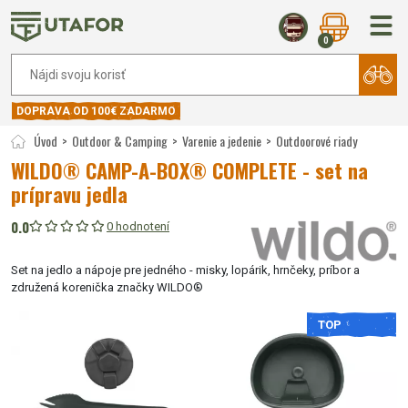
0
DOPRAVA OD 100€ ZADARMO
Úvod
Outdoor & Camping
Varenie a jedenie
Outdoorové riady
WILDO® CAMP-A-BOX® COMPLETE - set na
prípravu jedla
0.0
0 hodnotení
Set na jedlo a nápoje pre jedného - misky, lopárik, hrnčeky, príbor a
združená korenička značky WILDO®
TOP