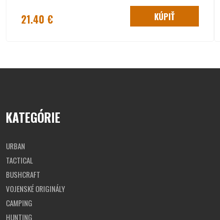
skladané rozmery: 9,4 x 7,2 x 2,5 cm,
materiál: TPE
KÚPIŤ
1x rozkladací hrnček FOLD-A-CUP® BIG
: hmotnosť: 47
21.40 €
g, objem: 600 ml, rozložené rozmery : 10 x 10 x 7 cm,
skladané rozmery: 10 x 10 x 3,5 cm,
materiál: TPE
2x miska FOLD-A-CUP® BIG
: hmotnosť: 46 g, objem: 600
ml, rozložené rozmery: 12,0 x 10,5 x 7,8 cm, skladné
rozmery: 12,0 x 10,5 x 3,9 cm,
materiál: TPE
2x príbor WILDO® SPORK
: hmotnosť: 8,5 g, rozmery: 16,5
x 4,8 x 1,5 cm,
materiál: Tarnamid® (PA6)
korenička WILDO® SHAKER
: 3 samostatné komory na
rôzne korenie, hmotnosť: 18 g, rozmery: 5,9 x 4,5 cm
materiál: PP
KATEGÓRIE
URBAN
TACTICAL
BUSHCRAFT
VOJENSKÉ ORIGINÁLY
CAMPING
HUNTING