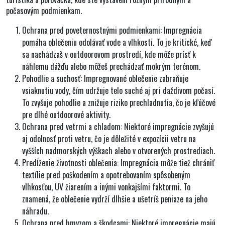
počasovým podmienkam.
Ochrana pred poveternostnými podmienkami:
Impregnácia
pomáha oblečeniu odolávať vode a vlhkosti. To je kritické, keď
sa nachádzaš v outdoorovom prostredí, kde môže prísť k
náhlemu dážďu alebo môžeš prechádzať mokrým terénom.
Pohodlie a suchosť
: Impregnované oblečenie zabraňuje
vsiaknutiu vody, čím udržuje telo suché aj pri daždivom počasí.
To zvyšuje pohodlie a znižuje riziko prechladnutia, čo je kľúčové
pre dlhé outdoorové aktivity.
Ochrana pred vetrmi a chladom:
Niektoré impregnácie zvyšujú
aj odolnosť proti vetru, čo je dôležité v expozícii vetru na
vyšších nadmorských výškach alebo v otvorených prostrediach.
Predĺženie životnosti oblečenia:
Impregnácia môže tiež chrániť
textílie pred poškodením a opotrebovaním spôsobeným
vlhkosťou, UV žiarením a inými vonkajšími faktormi. To
znamená, že oblečenie vydrží dlhšie a ušetríš peniaze na jeho
náhradu.
Ochrana pred hmyzom a škodcami:
Niektoré impregnácie majú