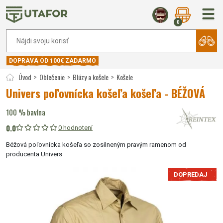
0
DOPRAVA OD 100€ ZADARMO
Úvod
Oblečenie
Blúzy a košele
Košele
Univers poľovnícka košeľa košeľa - BÉŽOVÁ
100 % bavlna
0.0
0 hodnotení
Béžová poľovnícka košeľa so zosilneným pravým ramenom od
producenta Univers
DOPREDAJ