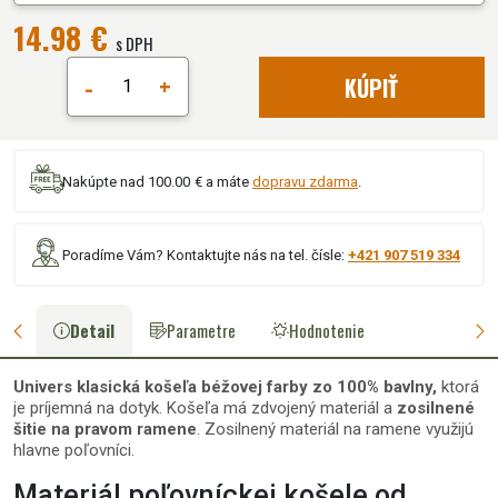
14.98 €
s DPH
-
+
KÚPIŤ
Nakúpte nad 100.00 € a máte
dopravu zdarma
.
Poradíme Vám? Kontaktujte nás na tel. čísle:
+421 907 519 334
Detail
Parametre
Hodnotenie
Univers klasická košeľa béžovej farby zo 100% bavlny,
ktorá
je príjemná na dotyk. Košeľa má zdvojený materiál a
zosilnené
šitie na pravom ramene
. Zosilnený materiál na ramene využijú
hlavne poľovníci.
Materiál poľovníckej košele od