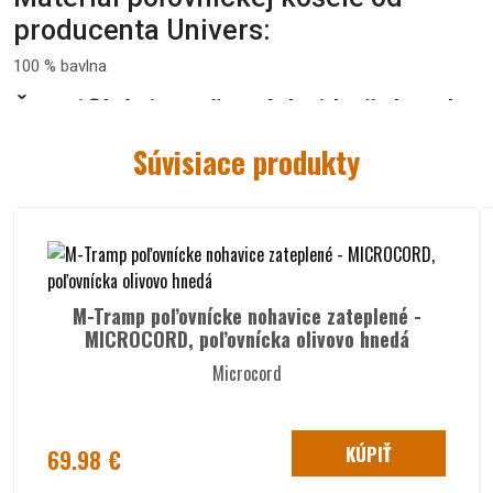
producenta Univers:
100 % bavlna
Špecifikácie poľovníckej košele od
producenta Univers:
Súvisiace produkty
poľovnícka košeľa
so
zosilneným materiálom na
pravom ramene v béžovej farbe
košeľa má
zapínanie na gombíky
klasická košeľa má
náprsné vrecko uzatvárané
príklopkou na gombík
košeľa má
manžety na rukávoch, ktoré sa dajú nastaviť
pomocou gombíkov
M-Tramp poľovnícke nohavice zateplené -
MICROCORD, poľovnícka olivovo hnedá
Tabuľka veľkostí
Microcord
KÚPIŤ
69.98 €