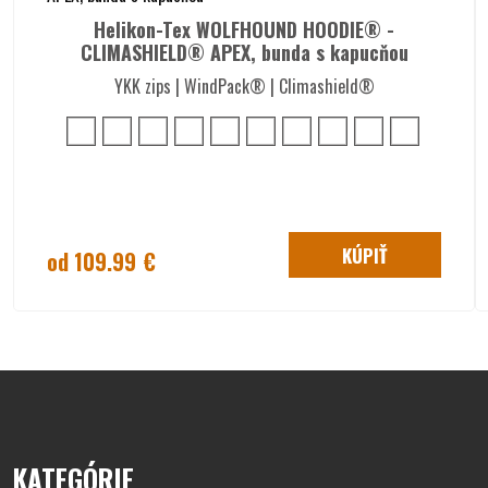
Helikon-Tex WOLFHOUND HOODIE® -
CLIMASHIELD® APEX, bunda s kapucňou
YKK zips | WindPack® | Climashield®
KÚPIŤ
od 109.99 €
KATEGÓRIE