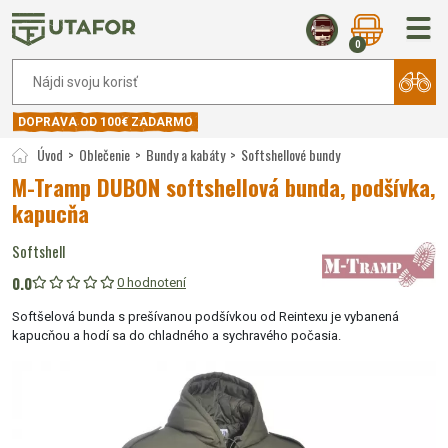
0
DOPRAVA OD 100€ ZADARMO
Úvod
Oblečenie
Bundy a kabáty
Softshellové bundy
M-Tramp DUBON softshellová bunda, podšívka,
kapucňa
Softshell
0.0
0 hodnotení
Softšelová bunda s prešívanou podšívkou od Reintexu je vybanená
kapucňou a hodí sa do chladného a sychravého počasia.