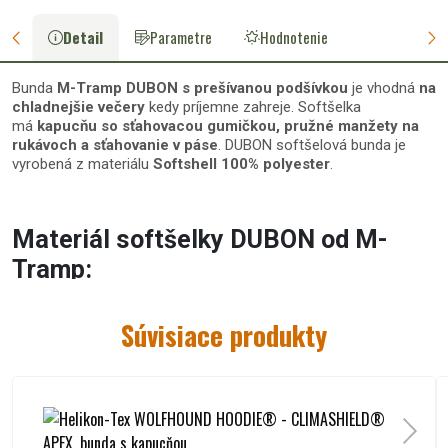
Detail
Parametre
Hodnotenie
Bunda
M-Tramp
DUBON s prešívanou podšívkou
je vhodná
na
chladnejšie večery
kedy príjemne zahreje. Softšelka
má
kapucňu so sťahovacou gumičkou, pružné manžety na
rukávoch a sťahovanie v páse
. DUBON softšelová bunda je
vyrobená z materiálu
Softshell 100% polyester
.
Materiál softšelky DUBON od M-
Tramp:
vrchný materiál: 100 % polyester
podšívka: 100 % polyester
Súvisiace produkty
výplň: 100 % polyester
Tabuľka veľkostí