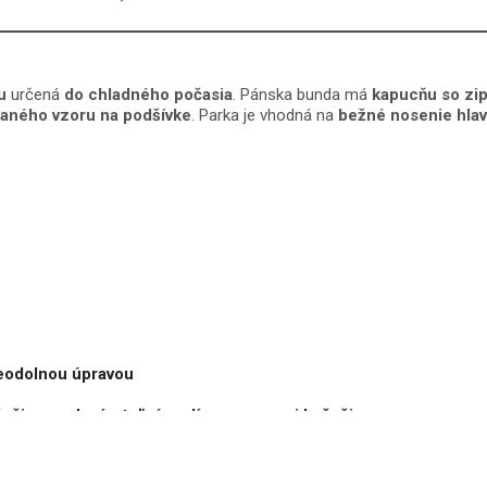
ou
určená
do chladného počasia
. Pánska bunda má
kapucňu so zi
vaného vzoru na podšívke
. Parka je vhodná na
bežné nosenie hlav
eodolnou úpravou
ušiny a odopínateľnému límcu z pravej kožušiny
tky