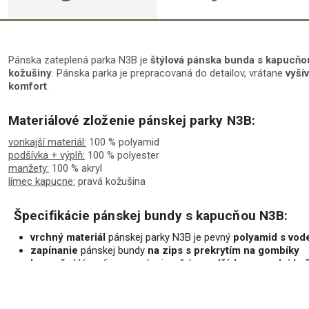
Pánska zateplená parka N3B
je
štýlová pánska bunda s kapucň
kožušiny
. Pánska parka je prepracovaná do detailov, vrátane
vyší
komfort
.
Materiálové zloženie pánskej parky N3B:
vonkajší materiál:
100 % polyamid
podšívka + výplň:
100 % polyester
manžety:
100 % akryl
límec kapucne:
pravá kožušina
Špecifikácie pánskej bundy s kapucňou N3B:
vrchný materiál
pánskej parky N3B je pevný
polyamid s vod
zapínanie
pánskej bundy
na zips s prekrytím na gombíky
kapucňa
Vás príjemne zahreje vďaka
podšívke z umelej kož
priezor kapucne
môžete
stiahnuť pomocou šnúrky
pánska parka N3B má
po stranách 4 veľké vrecká na paten
pánska bunda má
vnútorné vrecko na ľavej strane