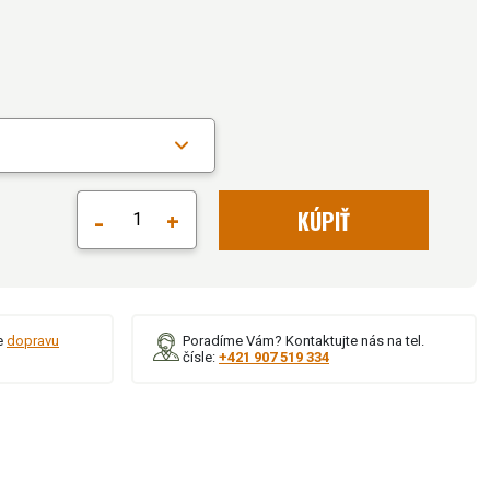
-
+
KÚPIŤ
e
dopravu
Poradíme Vám? Kontaktujte nás na tel.
čísle:
+421 907 519 334