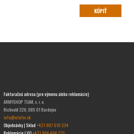
KÚPIŤ
Fakturačná adresa (pre výmenu alebo reklamácie)
ARMYSHOP TEAM, s. r. o.
Richvald 326, 085 01 Bardejov
info@utafor.sk
Objednávky | Sklad
+421 907 519 334
Reklamácie | VO
+421 904 494 231