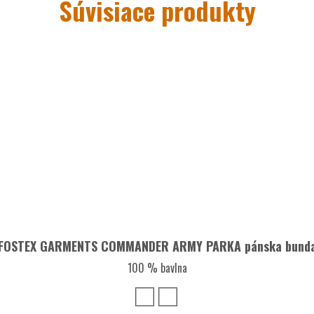
Súvisiace produkty
r na písacie potreby
ahkého dažďa
FOSTEX GARMENTS COMMANDER ARMY PARKA pánska bund
100 % bavlna