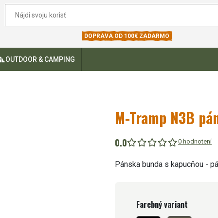
DOPRAVA OD 100€ ZADARMO
OUTDOOR & CAMPING
M-Tramp N3B pán
0.0
0 hodnotení
Pánska bunda s kapucňou - p
Farebný variant