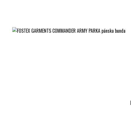
parka má
malé vrecko na ľavom rukáve na zips + organizé
pánska parka N3B sa
dá stiahnuť pomocou šnúry v páse
bunda N3B má na rukávoch
elastické manžety
pánska bunda je
štýlová
, hodí sa
do chladného počasia
či
ľ