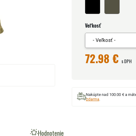
Veľkosť
- Veľkosť -
72.98 €
s DPH
Nakúpte nad 100.00 € a mát
zdarma
.
Hodnotenie