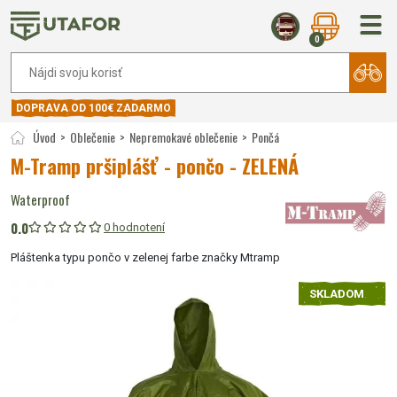
0
DOPRAVA OD 100€ ZADARMO
Úvod
Oblečenie
Nepremokavé oblečenie
Pončá
M-Tramp pršiplášť - pončo - ZELENÁ
Waterproof
0.0
0 hodnotení
Pláštenka typu pončo v zelenej farbe značky Mtramp
SKLADOM