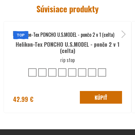
Súvisiace produkty
TOP
Helikon-Tex PONCHO U.S.MODEL - pončo 2 v 1
(celta)
rip stop
KÚPIŤ
42.99 €