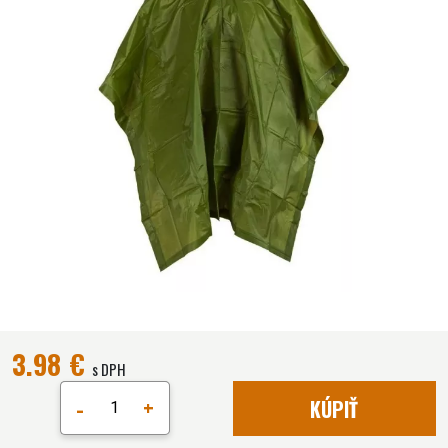
3.98 €
s DPH
-
+
KÚPIŤ