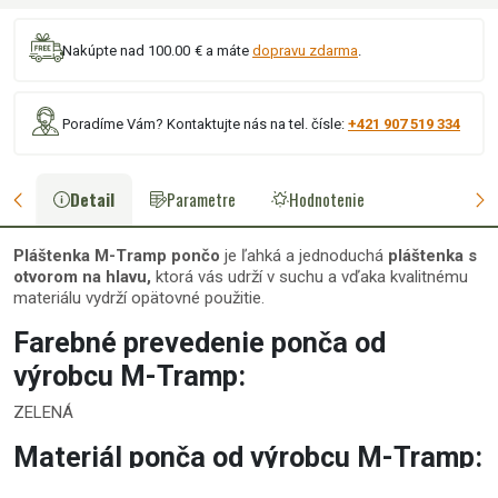
Nakúpte nad 100.00 € a máte
dopravu zdarma
.
Poradíme Vám? Kontaktujte nás na tel. čísle:
+421 907 519 334
Detail
Parametre
Hodnotenie
Pláštenka M-Tramp pončo
je ľahká a jednoduchá
pláštenka s
otvorom na hlavu,
ktorá vás udrží v suchu a vďaka kvalitnému
materiálu vydrží opätovné použitie.
Farebné prevedenie ponča od
výrobcu M-Tramp:
ZELENÁ
Materiál ponča od výrobcu M-Tramp:
100% polyamid