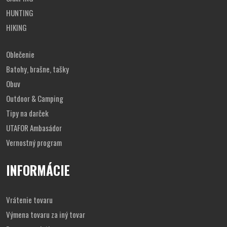
ktorý sa dá využiť ako popruh na ľadvinku
HUNTING
hlavná komora taktickej brašne je uzatváraná zipsom a v
komore je malé sieťovinové vrecko
HIKING
po bokoch ľadvinky a vpredu sú 3 kapsy
uzatvárané na
zips s vonkajším MOLLE systémom
kapsa B21 má v prednej kapse tri malé vrecká
Oblečenie
prednú časť kapsy prekrývajú dva
nastaviteľné popruhy so
Batohy, brašne, tašky
sponami
Obuv
Outdoor & Camping
Tipy na darček
UTAFOR Ambasádor
Vernostný program
INFORMÁCIE
Vrátenie tovaru
Výmena tovaru za iný tovar