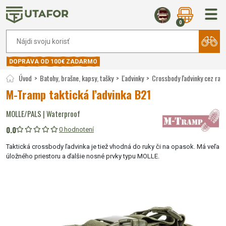
0
DOPRAVA OD 100€ ZADARMO
Úvod
Batohy, brašne, kapsy, tašky
Ľadvinky
Crossbody ľadvinky cez ra
M-Tramp taktická ľadvinka B21
MOLLE/PALS | Waterproof
0.0
0 hodnotení
Taktická crossbody ľadvinka je tiež vhodná do ruky či na opasok. Má veľa
úložného priestoru a ďalšie nosné prvky typu MOLLE.