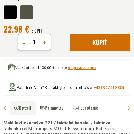
22.98 €
s DPH
-
+
KÚPIŤ
Nakúpte nad 100.00 € a máte
dopravu zdarma
.
Poradíme Vám? Kontaktujte nás na tel. čísle:
+421 907 519 334
Detail
Parametre
Hodnotenie
Malá taktická taška B21 / taktická kabela / taktická
ľadvinka
od M-Trampu s M.O.L.L.E. systémom. Kabela má