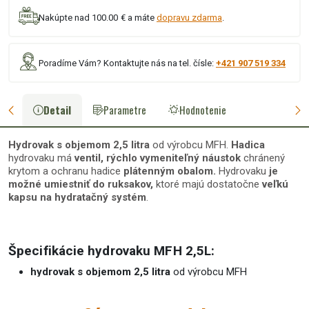
Nakúpte nad 100.00 € a máte
dopravu zdarma
.
Poradíme Vám? Kontaktujte nás na tel. čísle:
+421 907 519 334
Detail
Parametre
Hodnotenie
Hydrovak s objemom 2,5 litra
od výrobcu MFH.
Hadica
hydrovaku
má
ventil, rýchlo vymeniteľný náustok
chránený
krytom
a
ochranu hadice
plátenným obalom.
Hydrovaku
je
možné umiestniť do ruksakov,
ktoré majú dostatočne
veľkú
kapsu na hydratačný systém
.
Špecifikácie hydrovaku MFH 2,5L:
hydrovak
s objemom 2,5 litra
od výrobcu MFH
hydrovak je
možné umiestniť aj do káps pre hydrovaky v
ruksakoch