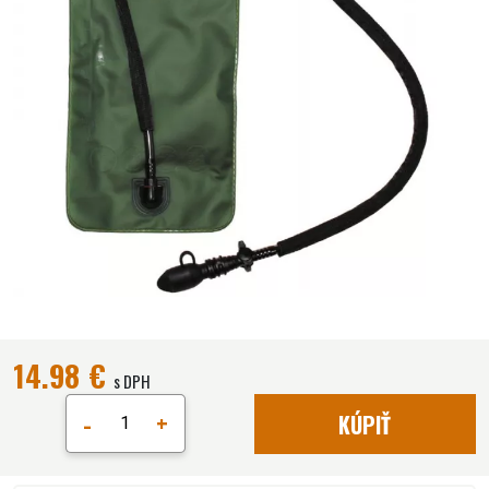
14.98 €
s DPH
-
+
KÚPIŤ