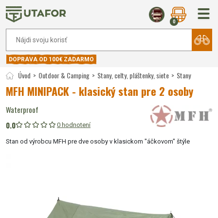
0
DOPRAVA OD 100€ ZADARMO
Úvod
Outdoor & Camping
Stany, celty, pláštenky, siete
Stany
MFH MINIPACK - klasický stan pre 2 osoby
Waterproof
0.0
0 hodnotení
Stan od výrobcu MFH pre dve osoby v klasickom "áčkovom" štýle