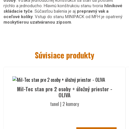
osoby
. Vďaka jednoduchej konštrukcii sa stan dá postaviť
rýchlo a jednoducho. Hlavnú konštrukciu stanu tvoria
hliníkové
skládacie tyče
. Súčasťou balenia je aj
prepravný vak
a
oceľové kolíky
. Vstup do stanu MINIPACK od MFH je opatrený
moskytierou
uzatváranou zipsom
.
Materiál 2-miestneho stanu
MINIPACK:
Súvisiace produkty
100 % Polyester 190T, polyuretanová povrchová úprava (vonkajší
materiál) - vodný stípec 1500 mm
- dno z odolného PU materiálu
- oceľové kolíky
Mil-Tec stan pre 2 osoby + úložný priestor -
OLIVA
- hliníkové skladacie tyče
tunel | 2 komory
Špecifikácie 2-miestneho stanu
MINIPACK: