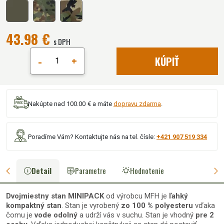
43.98 €
s DPH
-
+
KÚPIŤ
Nakúpte nad 100.00 € a máte
dopravu zdarma
.
Poradíme Vám? Kontaktujte nás na tel. čísle:
+421 907 519 334
Detail
Parametre
Hodnotenie
Dvojmiestny stan MINIPACK
od výrobcu MFH je
ľahký
kompaktný stan
. Stan je vyrobený
zo 100 % polyesteru
vďaka
čomu je
vode odolný
a udrží vás v suchu. Stan je vhodný
pre 2