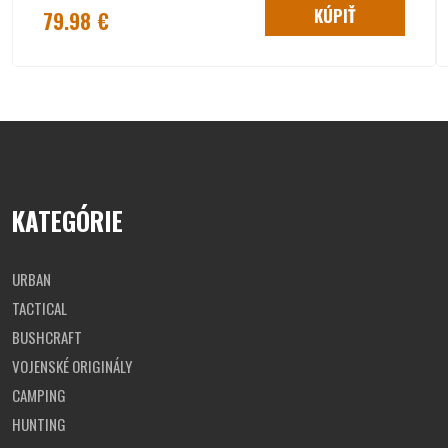
KÚPIŤ
79.98 €
dvojmiestny jednoplášťový stan MINIPACK
od výrobcu
MFH
jednoduché a rýchle zloženie
stanu MINIPACK od MFH
vďaka
konštrukcii
so skladacími tyčami
malé balenie
cca
55 x 12 x 12 cm
rozmery rozloženého stanu
cca
213 x 137 x 97 cm
hmotnosť stanu
MINIPACK od MFH
je 1600 g
KATEGÓRIE
URBAN
TACTICAL
BUSHCRAFT
VOJENSKÉ ORIGINÁLY
CAMPING
HUNTING