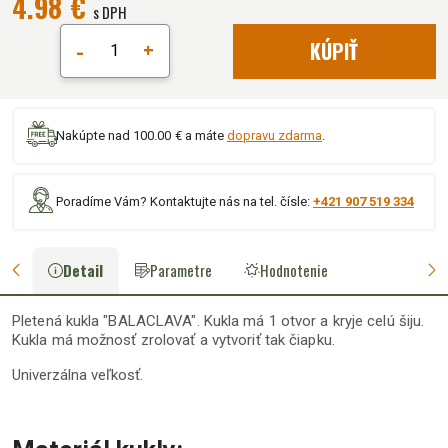
4.98 €
s DPH
-
+
KÚPIŤ
Nakúpte nad 100.00 € a máte
dopravu zdarma
.
Poradíme Vám? Kontaktujte nás na tel. čísle:
+421 907 519 334
Detail
Parametre
Hodnotenie
Pletená kukla "BALACLAVA". Kukla má 1 otvor a kryje celú šiju.
Kukla má možnosť zrolovať a vytvoriť tak čiapku.
Univerzálna veľkosť.