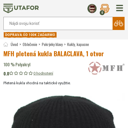
0
DOPRAVA OD 100€ ZADARMO
Úvod
Oblečenie
Pokrývky hlavy
Kukly, kapucne
MFH pletená kukla BALACLAVA, 1 otvor
100 % Polyakryl
0.0
0 hodnotení
Pletená kukla vhodná na taktické využitie.