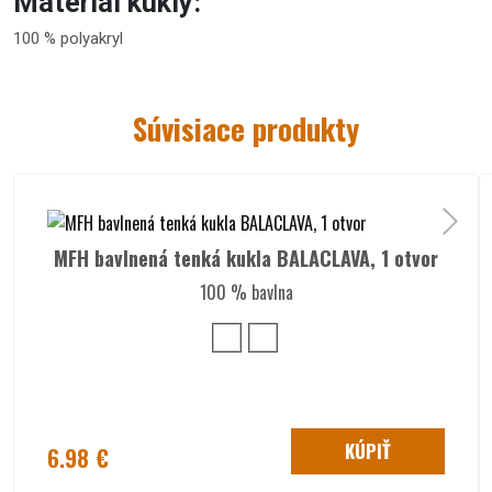
Materiál kukly:
100 % polyakryl
Súvisiace produkty
MFH bavlnená tenká kukla BALACLAVA, 1 otvor
100 % bavlna
KÚPIŤ
6.98 €