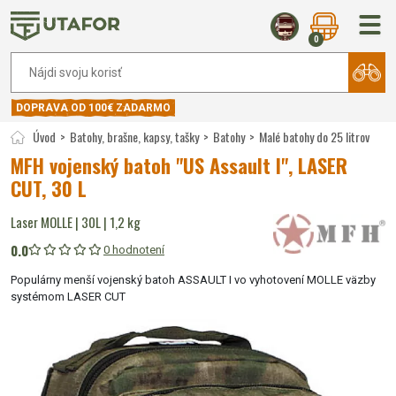
0
DOPRAVA OD 100€ ZADARMO
Úvod
Batohy, brašne, kapsy, tašky
Batohy
Malé batohy do 25 litrov
MFH vojenský batoh "US Assault I", LASER
CUT, 30 L
Laser MOLLE | 30L | 1,2 kg
0.0
0 hodnotení
Populárny menší vojenský batoh ASSAULT I vo vyhotovení MOLLE väzby
systémom LASER CUT