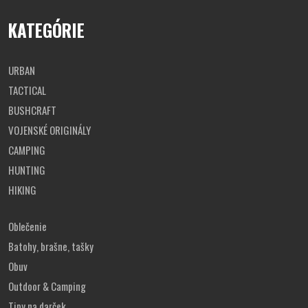
upevňovacie body pre nosný
M.O.L.L.E system
(MOdular
Lightweight Load-carrying Equipment) sú zhotovené
KATEGÓRIE
technológiou Laser Cut - vysekávanie laserom
objem vojenského batoha ASSAULT I Laser je
cca 30 litrov
rozmery:
cca 23 x 44 x 24 cm
(Š x V x H)
URBAN
váha vojenského ruksaku je
cca 1,2 kg
TACTICAL
BUSHCRAFT
VOJENSKÉ ORIGINÁLY
CAMPING
HUNTING
HIKING
Oblečenie
Batohy, brašne, tašky
Obuv
Outdoor & Camping
Tipy na darček