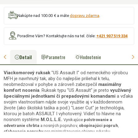
Nakúpte nad 100.00 € a máte
dopravu zdarma
.
Poradíme Vám? Kontaktujte nás na tel. čísle:
+421 907 519 334
Detail
Parametre
Hodnotenie
Viackomorový ruksak
"US Assault I" od nemeckého výrobcu
MFH je navrhnutý tak, aby čo najlepšie priliehal k telu,
neobmedzoval v pohybe a zároveň zabezpečil
maximálny
komfort nosenia
. Ruksak typu "US Assault" je preto
využívaný
špeciálnymi jednotkami či prepadovými komandami
a vďaka
svojim vlastnostiam nájde svoje využitie aj v každodennom
živote (ako školská taška a pod.) "Laser Cut" je technológia,
ktorou je batoh ASSAULT I vyhotovený. Vidieť to hlavne na
nosnom systéme
M.O.L.L.E.
Vynikajúce
polstrovanie
a
odvetranie chrbta
a nosných popruhov,
obopínajúci popruh
,
sťahovacie popruhy
pre minimalizovanie objemu ruksaku.