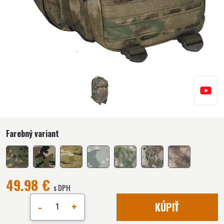
Farebný variant
49.98 €
s DPH
-
+
KÚPIŤ