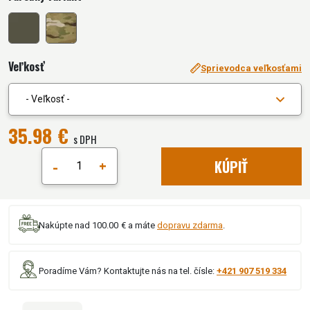
Veľkosť
Sprievodca veľkosťami
- Veľkosť -
35.98 €
s DPH
-
+
KÚPIŤ
Nakúpte nad 100.00 € a máte
dopravu zdarma
.
Poradíme Vám? Kontaktujte nás na tel. čísle:
+421 907 519 334