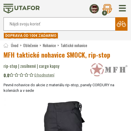
0
DOPRAVA OD 100€ ZADARMO
Úvod
Oblečenie
Nohavice
Taktické nohavice
MFH taktické nohavice SMOCK, rip-stop
rip-stop | zosilnené | cargo kapsy
0.0
0 hodnotení
Pevné nohavice do akcie z materiálu rip-stop, panely CORDURY na
kolenách a v sede