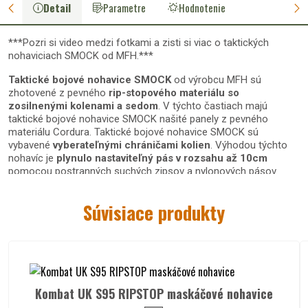
Detail
Parametre
Hodnotenie
***Pozri si video medzi fotkami a zisti si viac o taktických
nohaviciach SMOCK od MFH.***
Taktické bojové nohavice SMOCK
od výrobcu MFH sú
zhotovené z pevného
rip-stopového materiálu
so
zosilnenými kolenami a sedom
. V týchto častiach majú
taktické bojové nohavice SMOCK našité panely z pevného
materiálu Cordura. Taktické bojové nohavice SMOCK sú
vybavené
vyberateľnými chráničami kolien
. Výhodou týchto
nohavíc je
plynulo nastaviteľný pás v rozsahu až 10cm
pomocou postranných suchých zipsov a nylonových pásov.
Tieto "bojové kapsáče" majú
veľké cargo kapsy s príklopkami
na "anglické" gombíky,
vrecká v páse a taktiež vzadu 2 vrecká
Súvisiace produkty
s príklopkami
na gombík.
Nohavice sú
voľnejšieho strihu
, sú
vhodné predovšetkým na
taktické hry
a využitie pri podobých aktivitách.
Kombat UK S95 RIPSTOP maskáčové nohavice
Materiálové zloženie taktických