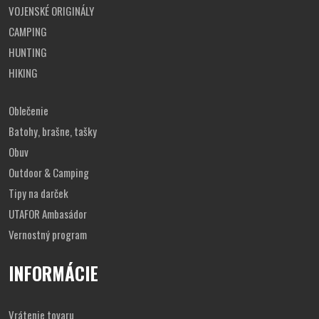
spodok nohavíc sa rozopína na zips
=
VOJENSKÉ ORIGINÁLY
obliekanie/vyzliekanie cez obuv
možnosť zaviazania spodku nohavíc šnúrkou
CAMPING
HUNTING
Tabuľka veľkostí
HIKING
Oblečenie
Batohy, brašne, tašky
Obuv
Outdoor & Camping
Tipy na darček
UTAFOR Ambasádor
Vernostný program
INFORMÁCIE
Vrátenie tovaru