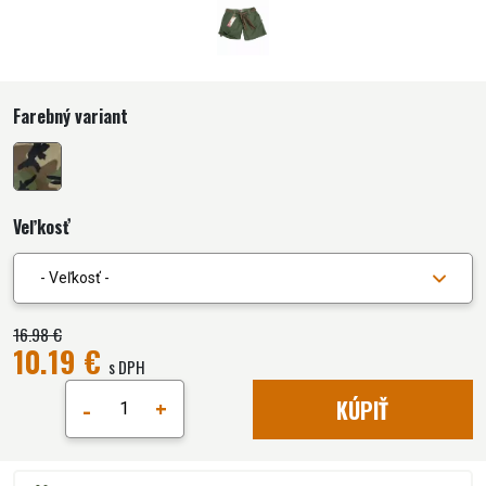
Farebný variant
Veľkosť
- Veľkosť -
16.98 €
10.19 €
s DPH
-
+
KÚPIŤ