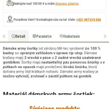
Nakúpte nad 100.00 € a máte
dopravu zdarma
.
Poradíme Vám? Kontaktujte nás na tel. čísle:
+421 907 519 334
Detail
Parametre
Hodnotenie
Dámske army šortky
od výrobcu Mil-tec
vyrobené
zo 100 %
bavlny
so
spraným vzhľadom
v úprave
rip-stop
. Dámske
kraťasy majú
2 vrecká v páse
a
2 zadné vrecká uzatvárané
gombíkmi
. Šortky majú
nastaviteľný pás
pomocou šnúrky
a
v
pútkach na opasok
majú prevlečenú
širokú šnúrku
, ktorá
dotvára army štýl krátkych nohavíc. Dámske army kraťasy je
možno vyhrnúť
,
zrolovať
a
zaistiť
pútkom na gombík
.
Materiál dámskych army šortiek:
100 % bavlna - Rip-stop
Súvisiace produkty