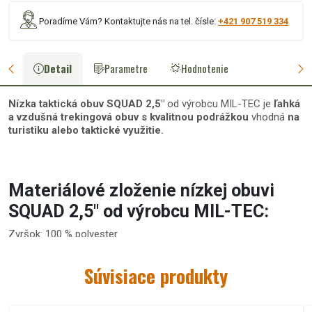
Poradíme Vám? Kontaktujte nás na tel. čísle:
+421 907 519 334
Detail
Parametre
Hodnotenie
Nízka taktická obuv SQUAD 2,5"
od výrobcu MIL-TEC je
ľahká
a
vzdušná trekingová obuv
s kvalitnou podrážkou
vhodná
na
turistiku
alebo
taktické využitie
.
Materiálové zloženie nízkej obuvi
SQUAD 2,5" od výrobcu MIL-TEC:
Zvršok:
100 % polyester
Kožená časť:
100 % semiš
Podšívka:
100 % polyester (pena)
Súvisiace produkty
Podrážka:
guma s EVA (dobre izoluje od chladu, tlmí nárazy)