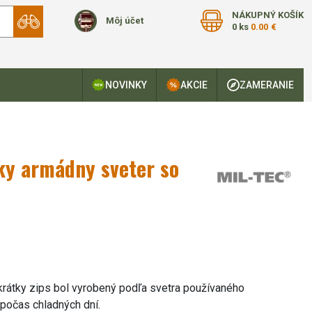
NÁKUPNÝ KOŠÍK
Môj účet
0 ks
0.00 €
NOVINKY
AKCIE
ZAMERANIE
sky armádny sveter so
krátky zips bol vyrobený podľa svetra používaného
 počas chladných dní.