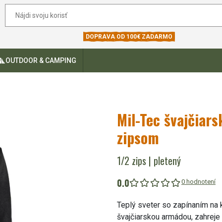
DOPRAVA OD 100€ ZADARMO
OUTDOOR & CAMPING
Mil-Tec švajčiar
zipsom
1/2 zips | pletený
0.0
0 hodnotení
Teplý sveter so zapínaním na 
švajčiarskou armádou, zahreje