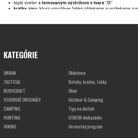
teplý sveter
s lemovaným výstrihom v tvare "O"
krátky zips
, ktorý umožňuje ľahké obliekanie a vyzliekanie sv
lemovaný golier
na švajčiarskom svetri
rukávy a spodok pulóvra lemovaný manžetami
sveter je vhodný
na každodenné nosenie počas chladného
KATEGÓRIE
URBAN
Oblečenie
TACTICAL
Batohy, brašne, tašky
BUSHCRAFT
Obuv
VOJENSKÉ ORIGINÁLY
Outdoor & Camping
CAMPING
Tipy na darček
HUNTING
UTAFOR Ambasádor
HIKING
Vernostný program