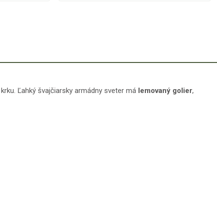
ku krku. Ľahký švajčiarsky armádny sveter má
lemovaný golier
,