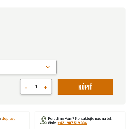
-
+
KÚPIŤ
e
dopravu
Poradíme Vám? Kontaktujte nás na tel.
čísle:
+421 907 519 334