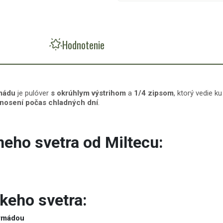
Hodnotenie
rmádu
je pulóver
s okrúhlym výstrihom
a
1/4 zipsom
, ktorý vedie 
nosení počas chladných dní
.
eho svetra od Miltecu:
skeho svetra:
armádou