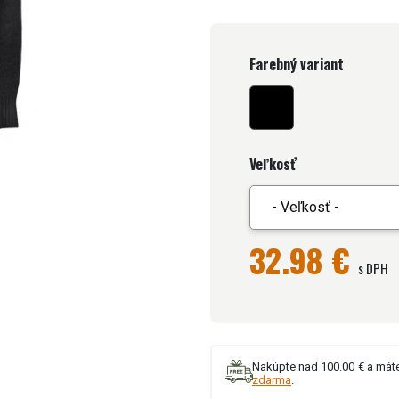
Farebný variant
Veľkosť
- Veľkosť -
32.98 €
s DPH
Nakúpte nad 100.00 € a mát
zdarma
.