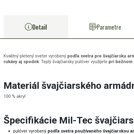
Detail
Parametre
Kvalitný pletený sveter vyrobený
podľa svetra pre švajčiarsku a
rukávy aj spodok
. Teplý švajčiarsky pulóver využijete
pri bežnom 
Materiál švajčiarského armádn
100 % akryl
Špecifikácie Mil-Tec švajčiar
pulóver vyrobený
podľa svetra používaného švajčiarskou 