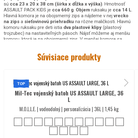
sú
cca
23 x 20 x 38 cm
(šírka x dĺžka x výška)
. Hmotnosť
ASSAULT PACK KIDS je
cca 660 g
.
Objem
ruksaku je
cca 14 L
.
Hlavná komora je na obojsmerný zips a nájdeme v nej
vrecko
na zips
a
sieťovinovú priehradku
na rôzne maličkosti. Hlavnú
komoru ruksaku pre deti istia
dva plastové klipy
(plastový
trojzubec) na nastaviteľných pásoch. Nájsť môžeme aj menšiu
komoru, ktorá je na obojsmerný zips. V menšej komore sa
nachádza
sieťkový organizér
. V prednej časti detského batohu
nájdeme aj dve menšie kapsy na obojsmerný zips. Na tej menšej
Súvisiace produkty
kapse sa nachádza
velcro panel s nášívkou tigra
a na tom
väčšom,
MOLLE systém
a vo vnútri kapsy sa ukrýva organizér.
Po stranách sú
sieťkové priehradky
napríklad na dáždnik a
fľašu vody. Zadná strana ako aj
nosné popruhy
sú
polstrované z polyetylénovéj peny
. Popruhy aj zadná strana
TOP
detského batohu US ASSAULT sú
odvetrané
a
anatomicky
tvarované
.
Popruhy
sú
nastaviteľné
. Na popruhoch sa
Mil-Tec vojenský batoh US ASSAULT LARGE, 36
nachádzajú
D-krúžky
, ako aj nastaviteľný hrudný popruh
L
zapínaný na plastový klip (plastový trojzubec) pre lepšiu
M.O.L.L.E. | vodeodolný | personalizácia | 36L | 1,45 kg
nositeľnosť. Ruksak je vhodný
do školy
, či
na výlety, na
tábor
alebo
túru
.