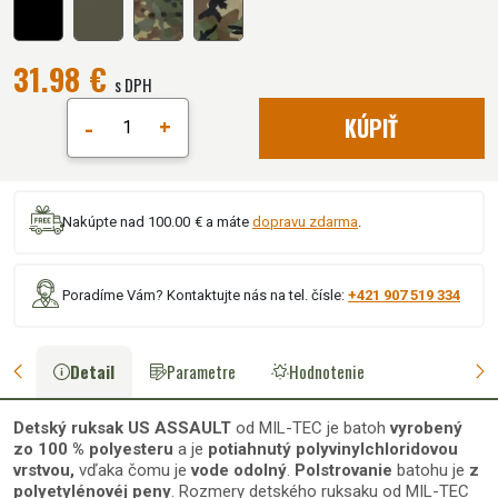
31.98 €
s DPH
-
+
KÚPIŤ
Nakúpte nad 100.00 € a máte
dopravu zdarma
.
Poradíme Vám? Kontaktujte nás na tel. čísle:
+421 907 519 334
Detail
Parametre
Hodnotenie
Detský ruksak
US ASSAULT
od MIL-TEC je batoh
vyrobený
zo 100 % polyesteru
a je
potiahnutý polyvinylchloridovou
vrstvou,
vďaka čomu je
vode odolný
.
Polstrovanie
batohu je
z
polyetylénovéj peny
. Rozmery detského ruksaku od MIL-TEC