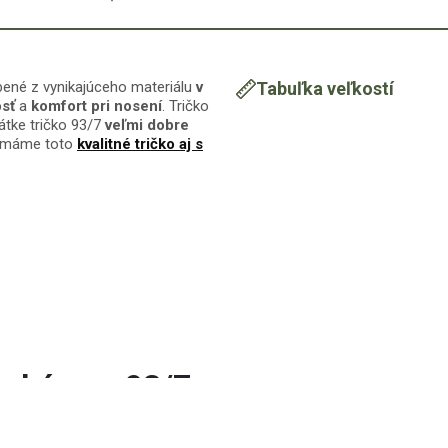
obené z vynikajúceho materiálu
v
Tabuľka veľkostí
sť
a
komfort
pri
nosení
. Tričko
átke tričko 93/7
veľmi dobre
e máme toto
kvalitné tričko aj s
 rukávom 93/7