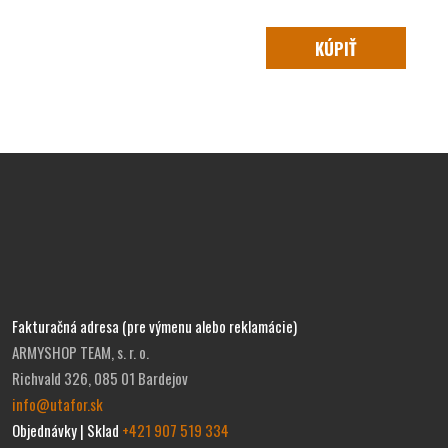
KÚPIŤ
Fakturačná adresa (pre výmenu alebo reklamácie)
ARMYSHOP TEAM, s. r. o.
Richvald 326, 085 01 Bardejov
info@utafor.sk
Objednávky | Sklad
+421 907 519 334