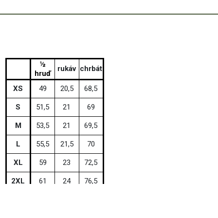
½
rukáv
chrbát
hruď
XS
49
20,5
68,5
S
51,5
21
69
M
53,5
21
69,5
L
55,5
21,5
70
XL
59
23
72,5
2XL
61
24
76,5
3XL
63
25
79,5