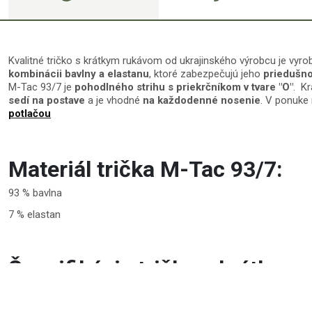
Kvalitné tričko s krátkym rukávom od ukrajinského výrobcu je vyr
kombinácii bavlny a elastanu
, ktoré zabezpečujú jeho
priedušno
M-Tac 93/7 je
pohodlného
strihu
s priekrčníkom v tvare "O"
. Kr
sedí na postave
a je vhodné
na každodenné nosenie
. V ponuk
potlačou
Materiál trička M-Tac 93/7:
93 % bavlna
7 % elastan
Špecifikácie trička s krátkym
od M-Tac: