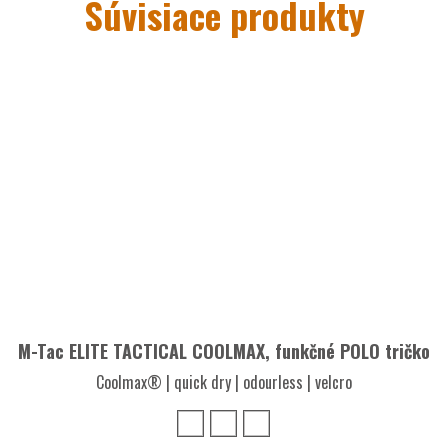
Súvisiace produkty
c
,
nekrúti sa a drží svoj tvar
bo ako spodná vrstva odevu
M-Tac ELITE TACTICAL COOLMAX, funkčné POLO tričko
Coolmax® | quick dry | odourless | velcro