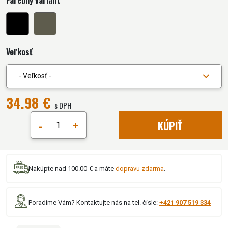
Farebný variant
Veľkosť
- Veľkosť -
34.98 €
s DPH
-
+
KÚPIŤ
Nakúpte nad 100.00 € a máte
dopravu zdarma
.
Poradíme Vám? Kontaktujte nás na tel. čísle:
+421 907 519 334