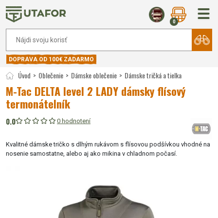
0
DOPRAVA OD 100€ ZADARMO
Úvod
Oblečenie
Dámske oblečenie
Dámske tričká a tielka
M-Tac DELTA level 2 LADY dámsky flísový
termonátelník
0.0
0 hodnotení
Kvalitné dámske tričko s dlhým rukávom s flísovou podšívkou vhodné na
nosenie samostatne, alebo aj ako mikina v chladnom počasí.