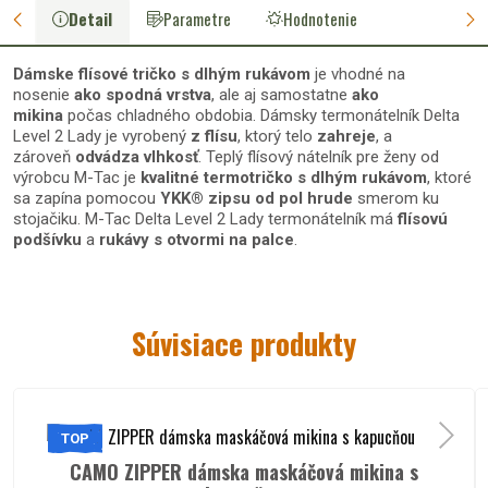
Detail
Parametre
Hodnotenie
Dámske flísové tričko s dlhým rukávom
je vhodné na
nosenie
ako spodná vrstva
, ale aj samostatne
ako
mikina
počas chladného obdobia. Dámsky termonátelník Delta
Level 2 Lady je vyrobený
z flísu
, ktorý telo
zahreje
, a
zároveň
odvádza vlhkosť
. Teplý flísový nátelník pre ženy od
výrobcu M-Tac je
kvalitné termotričko s dlhým rukávom
, ktoré
sa zapína pomocou
YKK® zipsu od pol hrude
smerom ku
stojačiku. M-Tac Delta Level 2 Lady termonátelník má
flísovú
podšívku
a
rukávy s otvormi na palce
.
Materiál flísového termonátelníka
Súvisiace produkty
M-Tac Delta Level 2 Lady:
100 % polyester (250g/m2)
TOP
Špecifikácie M-Tac Delta Level 2
CAMO ZIPPER dámska maskáčová mikina s