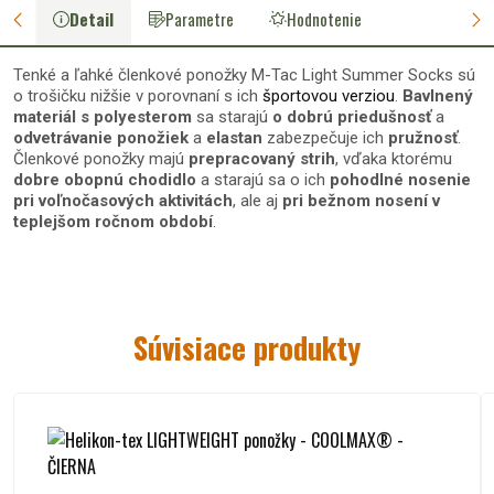
Detail
Parametre
Hodnotenie
Tenké a ľahké členkové ponožky M-Tac Light Summer Socks sú
o trošičku nižšie v porovnaní s ich
športovou verziou
.
Bavlnený
materiál s polyesterom
sa starajú
o dobrú priedušnosť
a
odvetrávanie ponožiek
a
elastan
zabezpečuje ich
pružnosť
.
Členkové ponožky majú
prepracovaný strih
, vďaka ktorému
dobre obopnú chodidlo
a starajú sa o ich
pohodlné nosenie
pri voľnočasových aktivitách
, ale aj
pri bežnom nosení v
teplejšom ročnom období
.
Materiál tenkých členkových
ponožiek M-Tac LIGHT SUMMER
Súvisiace produkty
SOCKS:
85 % bavlna
10 % polyester
5 % elastan