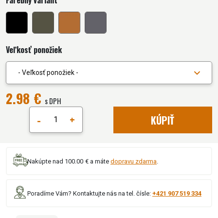
Farebný variant
Veľkosť ponožiek
- Veľkosť ponožiek -
2.98 €
s DPH
-
+
KÚPIŤ
Nakúpte nad 100.00 € a máte
dopravu zdarma
.
Poradíme Vám? Kontaktujte nás na tel. čísle:
+421 907 519 334