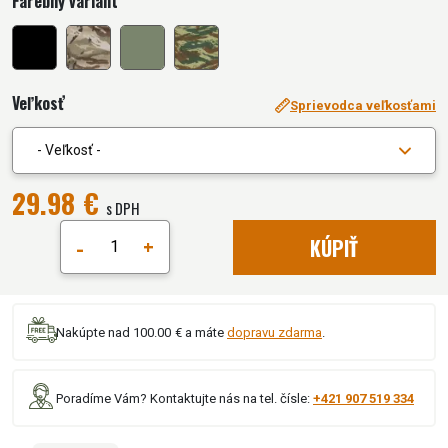
Farebný variant
Veľkosť
Sprievodca veľkosťami
- Veľkosť -
29.98 €
s DPH
-
+
KÚPIŤ
Nakúpte nad 100.00 € a máte
dopravu zdarma
.
Poradíme Vám? Kontaktujte nás na tel. čísle:
+421 907 519 334