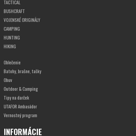
TACTICAL
M
46
60
73
BUSHCRAFT
L
49
63
75
VOJENSKÉ ORIGINÁLY
XL
51
66
78
CAMPING
HUNTING
2XL
53
69
81
HIKING
3XL
55
72
84
Oblečenie
Batohy, brašne, tašky
Obuv
Outdoor & Camping
Tipy na darček
UTAFOR Ambasádor
Vernostný program
INFORMÁCIE