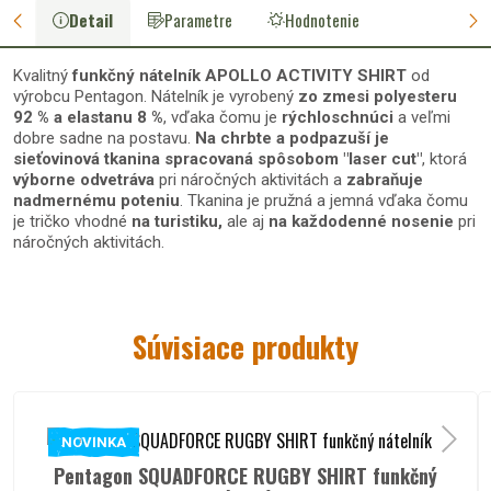
Detail
Parametre
Hodnotenie
Kvalitný
funkčný nátelník
APOLLO ACTIVITY SHIRT
od
výrobcu Pentagon. Nátelník je vyrobený
zo zmesi polyesteru
92 % a elastanu 8 %
, vďaka čomu je
rýchloschnúci
a veľmi
dobre sadne na postavu.
Na chrbte a podpazuší je
sieťovinová
tkanina
spracovaná spôsobom
"laser cut"
, ktorá
výborne odvetráva
pri náročných aktivitách a
zabraňuje
nadmernému poteniu
. Tkanina je pružná a jemná vďaka čomu
je tričko vhodné
na
turistiku
,
ale aj
na každodenné nosenie
pri
náročných aktivitách.
Materiál nátelníka APOLLO
Súvisiace produkty
ACTIVITY SHIRT:
92 % polyester,
8 % elastan
- materiál QuickDry, Laser Cut sieťovina v podpazuší a na chrbte
NOVINKA
- pranie na 30°C
Pentagon SQUADFORCE RUGBY SHIRT funkčný