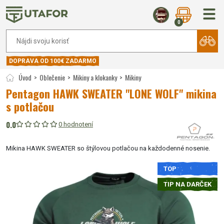
0
DOPRAVA OD 100€ ZADARMO
Úvod
Oblečenie
Mikiny a klokanky
Mikiny
Pentagon HAWK SWEATER "LONE WOLF" mikina
s potlačou
0.0
0 hodnotení
Mikina HAWK SWEATER so štýlovou potlačou na každodenné nosenie.
TOP
TIP NA DARČEK