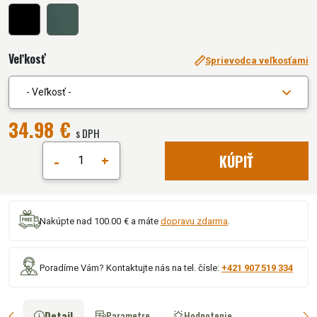
Veľkosť
Sprievodca veľkosťami
- Veľkosť -
34.98 €
s DPH
-
+
KÚPIŤ
Nakúpte nad 100.00 € a máte
dopravu zdarma
.
Poradíme Vám? Kontaktujte nás na tel. čísle:
+421 907 519 334
Detail
Parametre
Hodnotenie