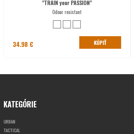
"TRAIN your PASSION"
Tabuľka veľkostí
Odour resistant
½
rukáv
chrbát
hruď
KÚPIŤ
34.98 €
S
52,5
80
67,5
M
55
81
69
L
57,5
82
71
KATEGÓRIE
XL
60
83
73
URBAN
2XL
62,5
84
75
TACTICAL