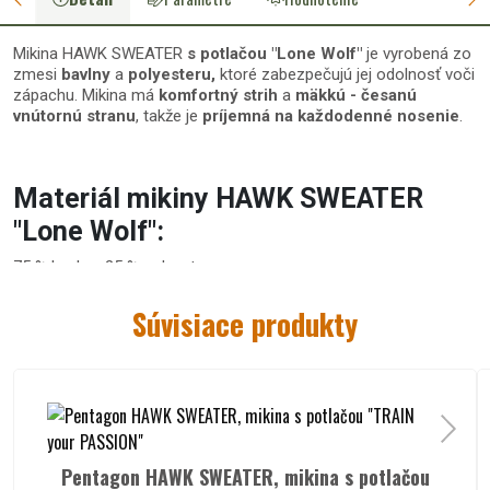
Mikina HAWK SWEATER
s potlačou "Lone Wolf"
je vyrobená zo
zmesi
bavlny
a
polyesteru,
ktoré zabezpečujú jej odolnosť voči
zápachu. Mikina má
komfortný strih
a
mäkkú - česanú
vnútornú stranu
, takže je
príjemná na každodenné nosenie
.
Materiál mikiny HAWK SWEATER
"Lone Wolf":
75 % bavlna, 25 % polyester
Súvisiace produkty
Špecifikácie mikiny s potlačou
HAWK SWEATER "Lone Wolf":
elastický priekrčník v tvare písmena "O"
kvalitná potlač na prednej strane
mikiny HAWK
elastické manžety na rukávoch a na spodku mikiny
Pentagon HAWK SWEATER, mikina s potlačou
Pentagon HAWK SWEATER