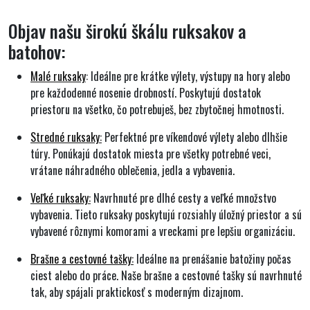
Objav našu širokú škálu ruksakov a
batohov:
Malé ruksaky
: Ideálne pre krátke výlety, výstupy na hory alebo
pre každodenné nosenie drobností. Poskytujú dostatok
priestoru na všetko, čo potrebuješ, bez zbytočnej hmotnosti.
Stredné ruksaky:
Perfektné pre víkendové výlety alebo dlhšie
túry. Ponúkajú dostatok miesta pre všetky potrebné veci,
vrátane náhradného oblečenia, jedla a vybavenia.
Veľké ruksaky:
Navrhnuté pre dlhé cesty a veľké množstvo
vybavenia. Tieto ruksaky poskytujú rozsiahly úložný priestor a sú
vybavené rôznymi komorami a vreckami pre lepšiu organizáciu.
Brašne a cestovné tašky:
Ideálne na prenášanie batožiny počas
ciest alebo do práce. Naše brašne a cestovné tašky sú navrhnuté
tak, aby spájali praktickosť s moderným dizajnom.