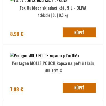
Fox Outdoor skladací kôš, 9 L - OLIVA
foldable | 9L | 0,5 kg
KÚPIŤ
8.98 €
Pentagon MOLLE POUCH kapsa na poľnú fľašu
MOLLE/PALS
KÚPIŤ
7.98 €