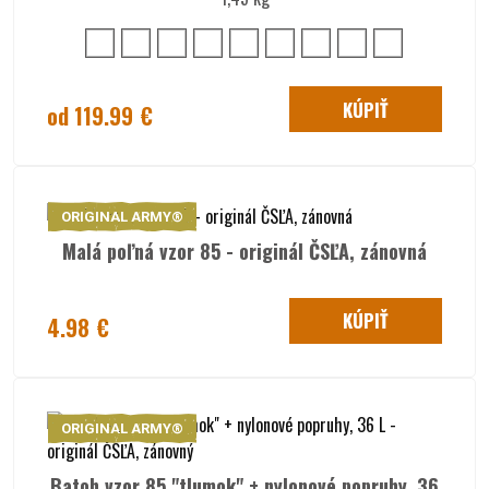
KÚPIŤ
od 119.99 €
ORIGINAL ARMY®
Malá poľná vzor 85 - originál ČSĽA, zánovná
KÚPIŤ
4.98 €
ORIGINAL ARMY®
Batoh vzor 85 "tlumok" + nylonové popruhy, 36