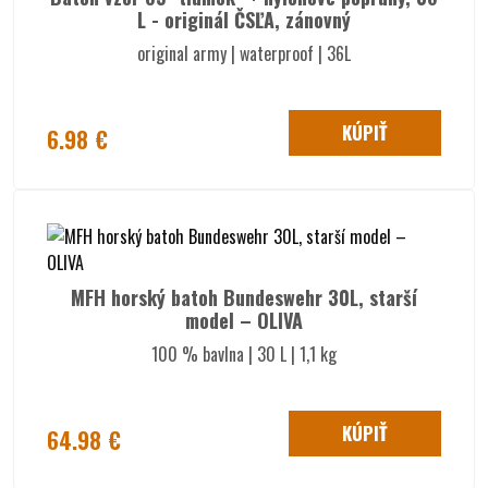
L - originál ČSĽA, zánovný
original army | waterproof | 36L
KÚPIŤ
6.98 €
MFH horský batoh Bundeswehr 30L, starší
model – OLIVA
100 % bavlna | 30 L | 1,1 kg
KÚPIŤ
64.98 €