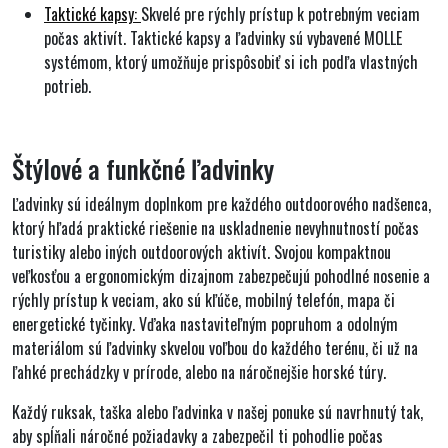
Taktické kapsy:
Skvelé pre rýchly prístup k potrebným veciam
počas aktivít. Taktické kapsy a ľadvinky sú vybavené MOLLE
systémom, ktorý umožňuje prispôsobiť si ich podľa vlastných
potrieb.
Štýlové a funkčné ľadvinky
Ľadvinky sú ideálnym doplnkom pre každého outdoorového nadšenca,
ktorý hľadá praktické riešenie na uskladnenie nevyhnutností počas
turistiky alebo iných outdoorových aktivít. Svojou kompaktnou
veľkosťou a ergonomickým dizajnom zabezpečujú pohodlné nosenie a
rýchly prístup k veciam, ako sú kľúče, mobilný telefón, mapa či
energetické tyčinky. Vďaka nastaviteľným popruhom a odolným
materiálom sú ľadvinky skvelou voľbou do každého terénu, či už na
ľahké prechádzky v prírode, alebo na náročnejšie horské túry.
Každý ruksak, taška alebo ľadvinka v našej ponuke sú navrhnutý tak,
aby spĺňali náročné požiadavky a zabezpečil ti pohodlie počas