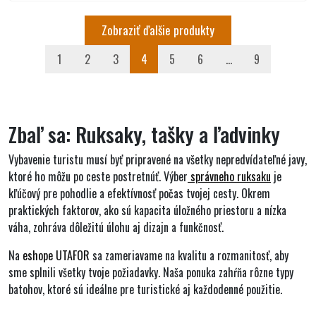
Zobraziť ďalšie produkty
1
2
3
4
5
6
...
9
Zbaľ sa: Ruksaky, tašky a ľadvinky
Vybavenie turistu musí byť pripravené na všetky nepredvídateľné javy,
ktoré ho môžu po ceste postretnúť. Výber
správneho ruksaku
je
kľúčový pre pohodlie a efektívnosť počas tvojej cesty. Okrem
praktických faktorov, ako sú kapacita úložného priestoru a nízka
váha, zohráva dôležitú úlohu aj dizajn a funkčnosť.
Na
eshope UTAFOR
sa zameriavame na kvalitu a rozmanitosť, aby
sme splnili všetky tvoje požiadavky. Naša ponuka zahŕňa rôzne typy
batohov, ktoré sú ideálne pre turistické aj každodenné použitie.