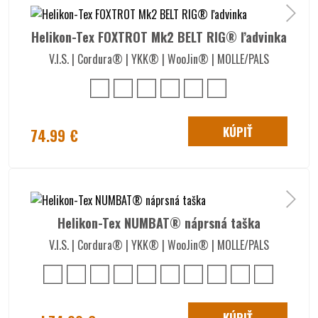
Helikon-Tex FOXTROT Mk2 BELT RIG® ľadvinka
V.I.S. | Cordura® | YKK® | WooJin® | MOLLE/PALS
KÚPIŤ
74.99 €
Helikon-Tex NUMBAT® náprsná taška
V.I.S. | Cordura® | YKK® | WooJin® | MOLLE/PALS
KÚPIŤ