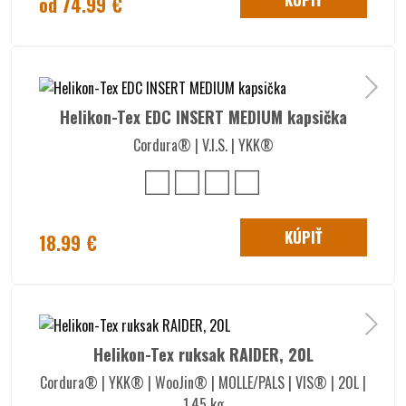
od 74.99 €
Helikon-Tex EDC INSERT MEDIUM kapsička
Cordura® | V.I.S. | YKK®
KÚPIŤ
18.99 €
Helikon-Tex ruksak RAIDER, 20L
Cordura® | YKK® | WooJin® | MOLLE/PALS | VIS® | 20L |
1,45 kg