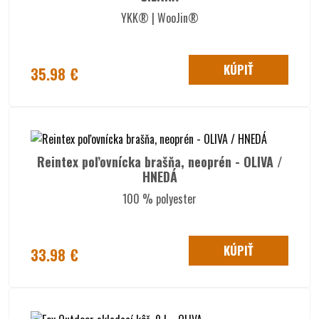
YKK® | WooJin®
KÚPIŤ
35.98 €
Reintex poľovnícka brašňa, neoprén - OLIVA /
HNEDÁ
100 % polyester
KÚPIŤ
33.98 €