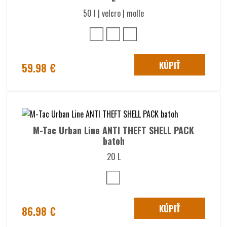
50 l | velcro | molle
KÚPIŤ
59.98 €
M-Tac Urban Line ANTI THEFT SHELL PACK
batoh
20 L
KÚPIŤ
86.98 €