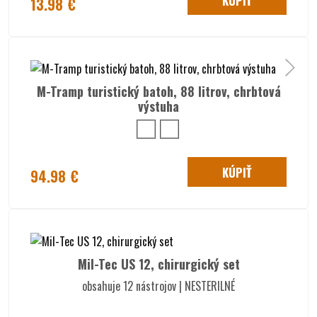
KÚPIŤ
13.98 €
M-Tramp turistický batoh, 88 litrov, chrbtová
výstuha
KÚPIŤ
94.98 €
Mil-Tec US 12, chirurgický set
obsahuje 12 nástrojov | NESTERILNÉ