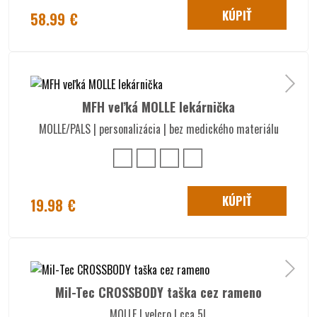
KÚPIŤ
58.99 €
MFH veľká MOLLE lekárnička
MOLLE/PALS | personalizácia | bez medického materiálu
KÚPIŤ
19.98 €
Mil-Tec CROSSBODY taška cez rameno
MOLLE | velcro | cca 5L