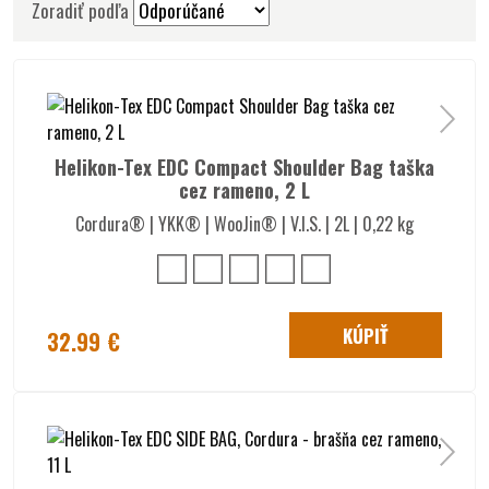
Zoradiť podľa
Helikon-Tex EDC Compact Shoulder Bag taška
cez rameno, 2 L
Cordura® | YKK® | WooJin® | V.I.S. | 2L | 0,22 kg
KÚPIŤ
32.99 €