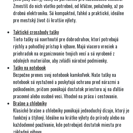
Zmestíš do nich všetko potrebné, od kľúčov, peňaženky, až po
drobnú elektroniku. Sú kompaktné, ľahké a praktické, ideálne
pre mestský život či kratšie výlety.
Taktické crossbody tašky
Tieto tašky sú navrhnuté pre dobrodruhov, ktorí potrebujú
rýchly a pohodlný prístup k výbave. Majú viacero vreciek a
priehradok na organizovanie tvojich vecí a sú vyrobené z
odolných materiálov, aby zvládli náročné podmienky.
Tašky na notebook
Bezpečne prenes svoj notebook kamkoľvek. Naše tašky na
notebook sú vystužené a poskytujú ochranu pred nárazmi a
poškodením, pričom ponúkajú dostatok priestoru aj na ďalšie
pracovné alebo osobné veci. Vhodné na prácu i cestovanie.
Brašne a chlebníky
Klasické brašne a chlebníky ponúkajú jednoduchý dizajn, ktorý je
funkčný a štýlový. Ideálne na krátke výlety do prírody alebo na
každodenné používanie, kde potrebuješ dostatok miesta pre
základnú výbavu.