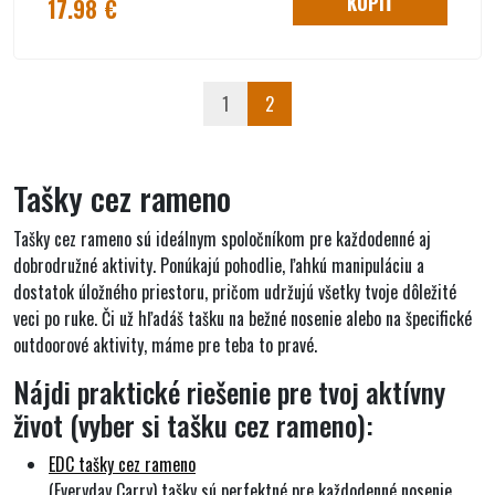
KÚPIŤ
17.98 €
1
2
Tašky cez rameno
Tašky cez rameno sú ideálnym spoločníkom pre každodenné aj
dobrodružné aktivity. Ponúkajú pohodlie, ľahkú manipuláciu a
dostatok úložného priestoru, pričom udržujú všetky tvoje dôležité
veci po ruke. Či už hľadáš tašku na bežné nosenie alebo na špecifické
outdoorové aktivity, máme pre teba to pravé.
Nájdi praktické riešenie pre tvoj aktívny
život (vyber si tašku cez rameno):
EDC tašky cez rameno
(Everyday Carry) tašky sú perfektné pre každodenné nosenie.