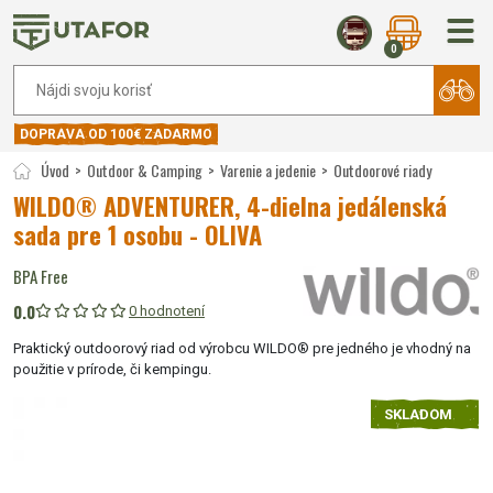
0
DOPRAVA OD 100€ ZADARMO
Úvod
Outdoor & Camping
Varenie a jedenie
Outdoorové riady
WILDO® ADVENTURER, 4-dielna jedálenská
sada pre 1 osobu - OLIVA
BPA Free
0.0
0 hodnotení
Praktický outdoorový riad od výrobcu WILDO® pre jedného je vhodný na
použitie v prírode, či kempingu.
SKLADOM