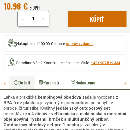
10.98 €
s DPH
-
+
KÚPIŤ
Nakúpte nad 100.00 € a máte
dopravu zdarma
.
Poradíme Vám? Kontaktujte nás na tel. čísle:
+421 907 519 334
Detail
Parametre
Hodnotenie
Ľahká a praktická
kempingová obedová sada
je vyrobená z
BPA free
plastu
a je výborným pomocníkom pri pobyte v
prírode, či turistike. Kvalitný
jedálenský outdoorový set
pozostáva
zo 4 dielov - veľká miska a malá miska s meracími
objemovými ryskami, hrnček a multifunkčný príbor.
Outdoorový obedový set pre 1 osobu
je zabalený
v