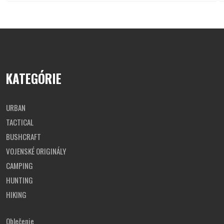
4-dielna kempingová sada na jedenie je zbalená v
sieťovinovom vrecku s karabínkou
hmotnosť sady: 165 g
KATEGÓRIE
URBAN
TACTICAL
BUSHCRAFT
VOJENSKÉ ORIGINÁLY
CAMPING
HUNTING
HIKING
Oblečenie