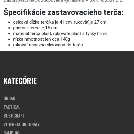
Zastavovací terčík zodpovedá vyhláške
MV SR č. 9/2009 Z.z.
Špecifikácie zastavovacieho terča:
celková dĺžka terčíka je 41 cm, rukoväť je 27 cm
priemer terča je 15 cm
materiál terča plast, rukoväte plast a tyčky hliník
nízka hmotnosť len cca 140g
rukoväť napevno vlisovaná do terča
terčík ošetrený nástrekom s UV stabilizátorom
KATEGÓRIE
URBAN
TACTICAL
BUSHCRAFT
VOJENSKÉ ORIGINÁLY
CAMPING