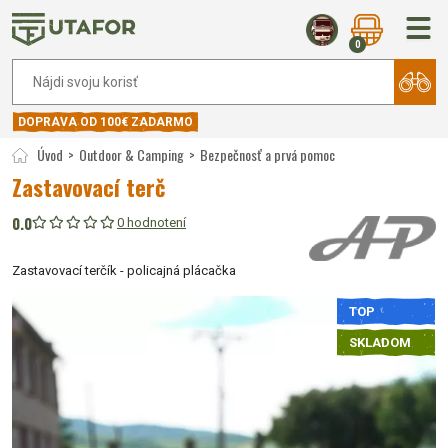
0
DOPRAVA OD 100€ ZADARMO
Úvod
Outdoor & Camping
Bezpečnosť a prvá pomoc
Zastavovací terč
0.0
0 hodnotení
Zastavovací terčík - policajná plácačka
TOP
SKLADOM