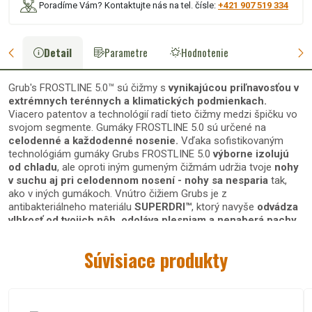
Poradíme Vám? Kontaktujte nás na tel. čísle:
+421 907 519 334
Detail
Parametre
Hodnotenie
Grub's FROSTLINE 5.0™ sú čižmy s
vynikajúcou priľnavosťou v
extrémnych terénnych a klimatických podmienkach.
Viacero patentov a technológií radí tieto čižmy medzi špičku vo
svojom segmente. Gumáky FROSTLINE 5.0 sú určené na
celodenné a každodenné nosenie.
Vďaka sofistikovaným
technológiám gumáky Grubs FROSTLINE 5.0
výborne izolujú
od chladu
, ale oproti iným gumeným čižmám udržia tvoje
nohy
v suchu aj pri celodennom nosení - nohy sa nesparia
tak,
ako v iných gumákoch. Vnútro čižiem Grubs je z
antibakteriálneho materiálu
SUPERDRI™
, ktorý navyše
odvádza
vlhkosť od tvojich nôh, odoláva plesniam a nenaberá pachy.
Materiál gumených čižiem FROSTLINE 5.0 je navyše
odolný voči
chemikáliám ako napr. močovka či pohonné hmoty
, takže ich
Súvisiace produkty
vieš využiť na prácu na farme či okolo poľnohospodárskej
techniky. Patentovaná podrážka
TRAX™ má vynikajúcu
priľnavosť
v mokrom a blatistom teréne a spolu s
technológiou
HEXZORB™ absorbuje nárazy päty
, čo ulahodí