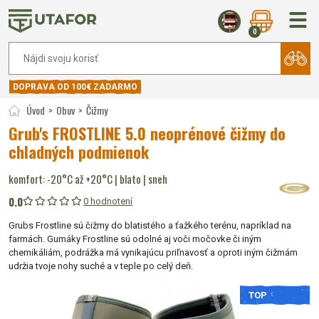
0
DOPRAVA OD 100€ ZADARMO
Úvod
Obuv
Čižmy
Grub's FROSTLINE 5.0 neoprénové čižmy do
chladných podmienok
komfort: -20°C až +20°C | blato | sneh
0.0
0 hodnotení
Grubs Frostline sú čižmy do blatistého a ťažkého terénu, napríklad na
farmách. Gumáky Frostline sú odolné aj voči močovke či iným
chemikáliám, podrážka má vynikajúcu priľnavosť a oproti iným čižmám
udržia tvoje nohy suché a v teple po celý deň.
TOP