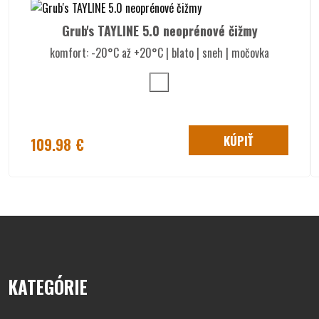
tvojim nohám práve pri celodennom pohybe v ťažkých
podmienkach. Ak tieto čižmy prepichneš,
guma sa dá opraviť
.
Grub's TAYLINE 5.0 neoprénové čižmy
Gumáky Grub's FROSTLINE 5.0™ využijú nie len
farmári
, ale
komfort: -20°C až +20°C | blato | sneh | močovka
každý, kto sa pohybuje
v ťažkých terénnych podmienkach
či
potrebuje nepremokavé a
teplé gumené čižmy na časté a
celodenné nosenie
.
Materiály a technológie
čižiem Grub's FROSTLINE 5.0™:
KÚPIŤ
109.98 €
5mm INSU-FOAM ULTRA™ – poskytuje chodidlu pohodlie a
izoláciu.
6mm NITROCELL™ stielka – poskytuje mäkké odpruženie
pre atletický pocit v obuvi. Milión mikroskopických bubliniek
dusíka, ktoré izolujú nositeľa od studených povrchov.
UNDERFOOT CHASSIS™ – poskytuje bezpečnú platformu.
Technológia HEXZORB™ - absorbuje nárazy päty pre
celodenné pohodlie.
Podšívka SUPERDRI™ - je odolná voči opotrebovaniu,
odvádza vlhkosť od nohy nositeľa, čím zabraňuje poteniu a
KATEGÓRIE
nepríjemnému pocitu. Je odolný voči plesniam a hnilobe,
takže nebude zapáchať ako čižmy s bavlnenou podšívkou.
TRAX™ podošva – vynikajúca priľnavosť na rôznych