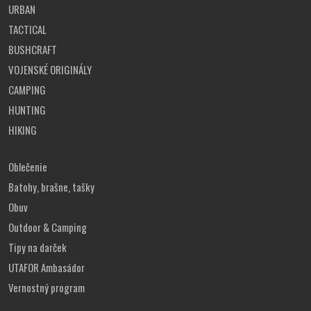
URBAN
povrchoch, behúň je navrhnutý tak, aby pracoval s
činnosťou chodidla.
TACTICAL
BUSHCRAFT
VOJENSKÉ ORIGINÁLY
CAMPING
HUNTING
HIKING
Oblečenie
Batohy, brašne, tašky
Obuv
Outdoor & Camping
Tipy na darček
UTAFOR Ambasádor
Vernostný program