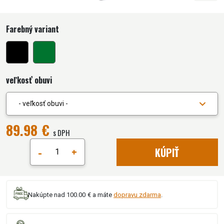
Farebný variant
veľkosť obuvi
- veľkosť obuvi -
89.98 €
s DPH
-
+
KÚPIŤ
Nakúpte nad 100.00 € a máte
dopravu zdarma
.