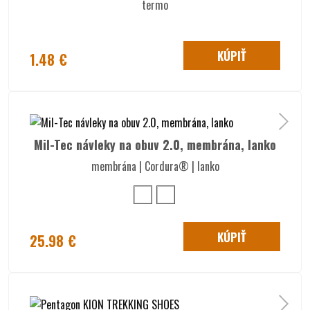
termo
KÚPIŤ
1.48 €
Mil-Tec návleky na obuv 2.0, membrána, lanko
membrána | Cordura® | lanko
KÚPIŤ
25.98 €