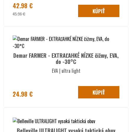
42.98 €
KÚPIŤ
45.96 €
Demar FARMER - EXTRAĽAHKÉ NÍZKE čižmy, EVA,
do -30°C
EVA | ultra light
KÚPIŤ
24.98 €
Belleville ULTRALIGHT vysoká taktická obuv