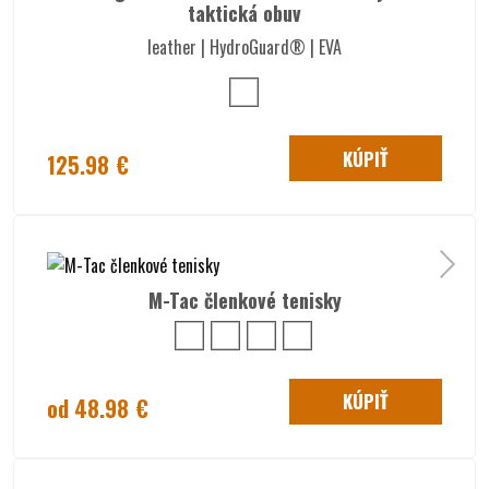
taktická obuv
leather | HydroGuard® | EVA
KÚPIŤ
125.98 €
M-Tac členkové tenisky
KÚPIŤ
od 48.98 €