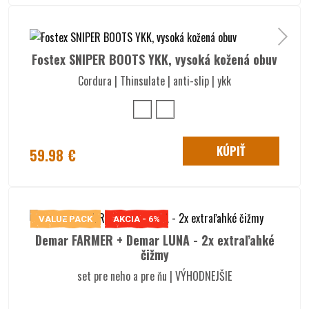
Fostex SNIPER BOOTS YKK, vysoká kožená obuv
Cordura | Thinsulate | anti-slip | ykk
KÚPIŤ
59.98 €
VALUE PACK
AKCIA - 6%
Demar FARMER + Demar LUNA - 2x extraľahké
čižmy
set pre neho a pre ňu | VÝHODNEJŠIE