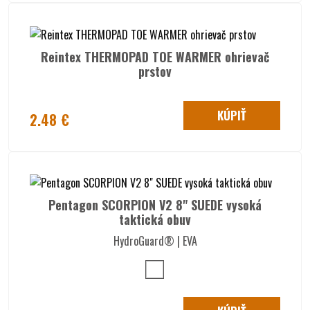
Reintex THERMOPAD TOE WARMER ohrievač
prstov
KÚPIŤ
2.48 €
Pentagon SCORPION V2 8" SUEDE vysoká
taktická obuv
HydroGuard® | EVA