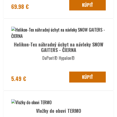
KÚPIŤ
69.98 €
Helikon-Tex náhradný úchyt na návleky SNOW
GAITERS - ČIERNA
DuPont® Hypalon®
KÚPIŤ
5.49 €
Vložky do obuvi TERMO