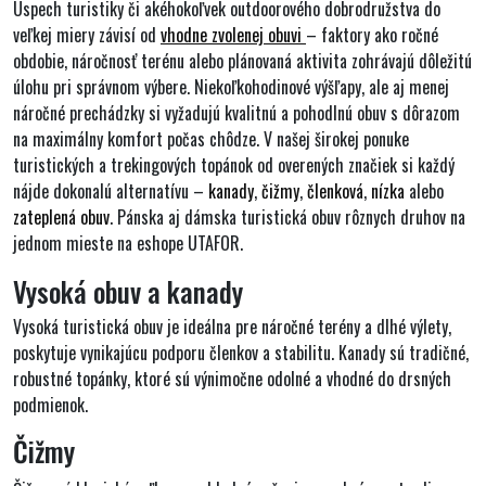
Úspech turistiky či akéhokoľvek outdoorového dobrodružstva do
veľkej miery závisí od
vhodne zvolenej obuvi
– faktory ako
ročné
obdobie
,
náročnosť terénu
alebo
plánovaná aktivita
zohrávajú dôležitú
úlohu pri správnom výbere. Niekoľkohodinové výšľapy, ale aj menej
náročné prechádzky si vyžadujú
kvalitnú
a
pohodlnú obuv
s dôrazom
na
maximálny komfort počas chôdze
. V našej širokej ponuke
turistických
a
trekingových topánok
od
overených značiek
si každý
nájde dokonalú alternatívu –
kanady
,
čižmy
,
členková
,
nízka
alebo
zateplená obuv
.
Pánska
aj
dámska turistická obuv
rôznych druhov na
jednom mieste na
eshope UTAFOR
.
Vysoká obuv a kanady
Vysoká turistická obuv je ideálna pre náročné terény a dlhé výlety,
poskytuje vynikajúcu podporu členkov a stabilitu. Kanady sú tradičné,
robustné topánky, ktoré sú výnimočne odolné a vhodné do drsných
podmienok.
Čižmy