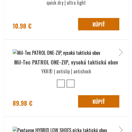
quick dry | ultra light
KÚPIŤ
10.98 €
Mil-Tec PATROL ONE-ZIP, vysoká taktická obuv
YKK® | antislip | antishock
KÚPIŤ
89.98 €