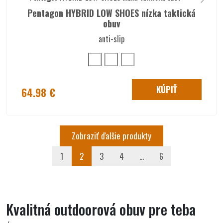
Pentagon HYBRID LOW SHOES nízka taktická
obuv
anti-slip
KÚPIŤ
64.98 €
Zobraziť ďalšie produkty
1
2
3
4
...
6
Kvalitná outdoorová obuv pre teba