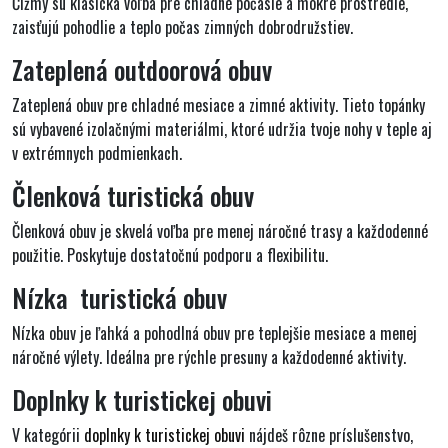
Čižmy sú klasická voľba pre chladné počasie a mokré prostredie,
zaisťujú pohodlie a teplo počas zimných dobrodružstiev.
Zateplená outdoorová obuv
Zateplená obuv pre chladné mesiace a zimné aktivity. Tieto topánky
sú vybavené izolačnými materiálmi, ktoré udržia tvoje nohy v teple aj
v extrémnych podmienkach.
Členková turistická obuv
Členková obuv je skvelá voľba pre menej náročné trasy a každodenné
použitie. Poskytuje dostatočnú podporu a flexibilitu.
Nízka turistická obuv
Nízka obuv je ľahká a pohodlná obuv pre teplejšie mesiace a menej
náročné výlety. Ideálna pre rýchle presuny a každodenné aktivity.
Doplnky k turistickej obuvi
V kategórii
doplnky k turistickej obuvi
nájdeš rôzne príslušenstvo,