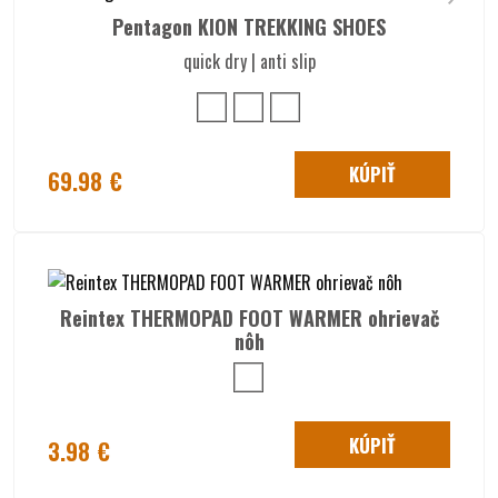
Pentagon KION TREKKING SHOES
quick dry | anti slip
KÚPIŤ
69.98 €
Reintex THERMOPAD FOOT WARMER ohrievač
nôh
KÚPIŤ
3.98 €