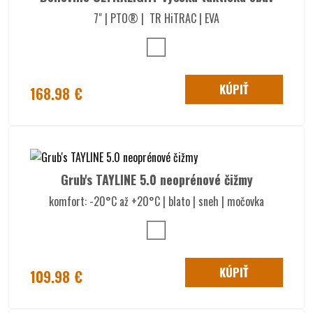
7" | PTO® | TR HiTRAC | EVA
KÚPIŤ
168.98 €
Grub's TAYLINE 5.0 neoprénové čižmy
komfort: -20°C až +20°C | blato | sneh | močovka
KÚPIŤ
109.98 €