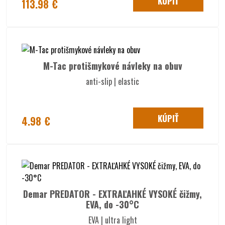
KÚPIŤ
113.98 €
M-Tac protišmykové návleky na obuv
anti-slip | elastic
KÚPIŤ
4.98 €
Demar PREDATOR - EXTRAĽAHKÉ VYSOKÉ čižmy,
EVA, do -30°C
EVA | ultra light