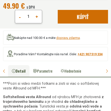
49.90 €
s DPH
-
+
KÚPIŤ
Nakúpte nad 100.00 € a máte
dopravu zdarma
.
Poradíme Vám? Kontaktujte nás na tel. čísle:
+421 907 519 334
Detail
Parametre
Hodnotenie
***Pozri si video medzi fotkami a zisti si viac o softšelovej
veste Allround od MFH.***
Softshellová vesta Allround
od výrobcu MFH je zhotovená
z
trojvrstvového laminátu
a je vhodná
do chladnejšieho a
sychravého počasia
. Turistická vesta je
odolná voči vode a