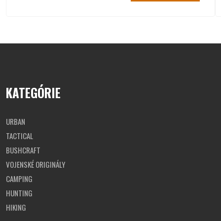
trojvrstvového laminátu
turistická vesta sa
zapína
na YKK zips
vesta má
2 vrecká v páse
,
1 vrecko na hrudi
a
1
vnútorné vrecko
turistická vesta má
všetky
vrecká uzavreté YKK zipsami
na hrudi má vesta
velcro panely pre personalizáciu
spodnú časť vesty je možné stiahnuť
gumičkou s
poistkami
KATEGÓRIE
Tabuľka veľkostí
URBAN
TACTICAL
BUSHCRAFT
VOJENSKÉ ORIGINÁLY
CAMPING
HUNTING
HIKING