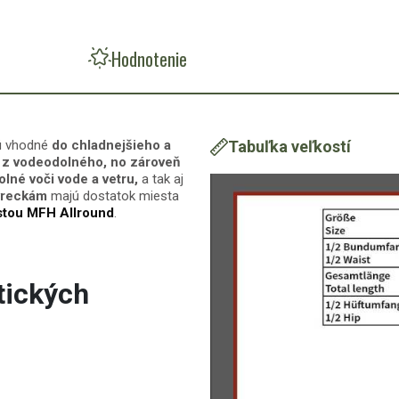
Hodnotenie
ú vhodné
do chladnejšieho a
Tabuľka veľkostí
é
z
vodeodolného
, no zároveň
lné voči vode a vetru,
a tak aj
vreckám
majú dostatok miesta
stou MFH Allround
.
tických