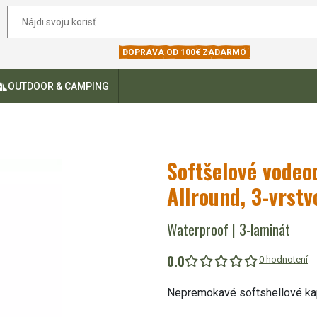
DOPRAVA OD 100€ ZADARMO
OUTDOOR & CAMPING
Softšelové vodeo
Allround, 3-vrstv
Waterproof | 3-laminát
0.0
0 hodnotení
Nepremokavé softshellové ka