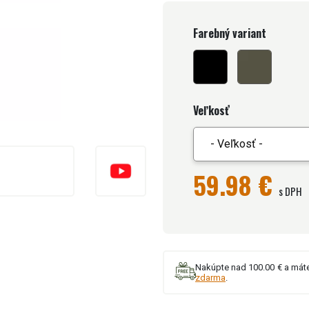
Farebný variant
Veľkosť
- Veľkosť -
59.98 €
s DPH
Nakúpte nad 100.00 € a mát
zdarma
.