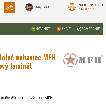
NÁKUPNÝ KOŠÍK
Môj účet
0 ks
0.00 €
NOVINKY
AKCIE
ZAMERANIE
dolné nohavice MFH
ový laminát
psáče Allround od výrobcu MFH