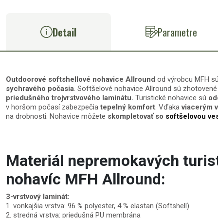
Detail
Parametre
Outdoorové softshellové nohavice Allround
od výrobcu MFH s
sychravého počasia
. Softšelové nohavice Allround sú zhotoven
priedušného trojvrstvového laminátu
.
Turistické nohavice sú
odo
v horšom počasí zabezpečia
tepelný komfort
. Vďaka
viacerým 
na drobnosti. Nohavice môžete
skompletovať so
softšelovou ve
Materiál nepremokavých turis
nohavíc MFH Allround:
3-vrstvový laminát:
1. vonkajšia vrstva:
96 % polyester, 4 % elastan (Softshell)
2. stredná vrstva:
priedušná PU membrána