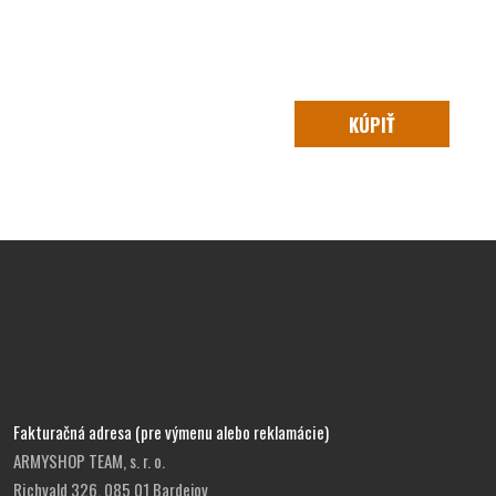
KÚPIŤ
Fakturačná adresa (pre výmenu alebo reklamácie)
ARMYSHOP TEAM, s. r. o.
Richvald 326, 085 01 Bardejov