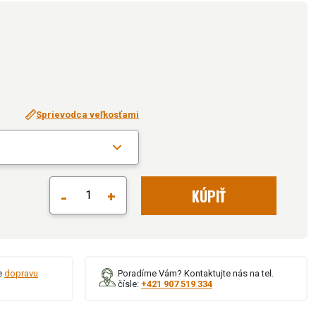
Sprievodca veľkosťami
-
+
KÚPIŤ
e
dopravu
Poradíme Vám? Kontaktujte nás na tel.
čísle:
+421 907 519 334