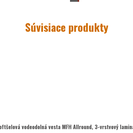
Súvisiace produkty
havíc MFH
ný
3-vrstvový laminát
m a gombíkom
ehnách
s pútkom a D krúžkom
atvárané zipsom
kou na gombíky
l
víc
oftšelová vodeodolná vesta MFH Allround, 3-vrstvový lamin